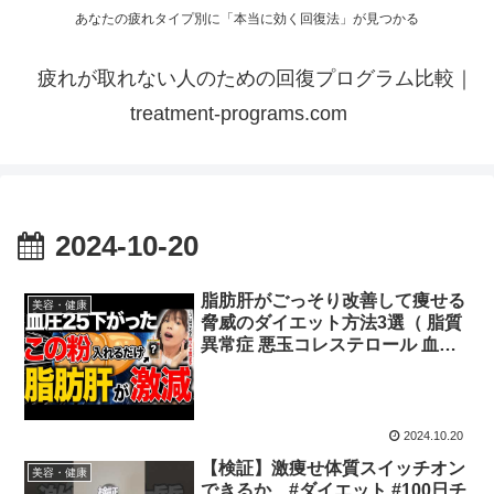
あなたの疲れタイプ別に「本当に効く回復法」が見つかる
疲れが取れない人のための回復プログラム比較｜
treatment-programs.com
2024-10-20
脂肪肝がごっそり改善して痩せる
美容・健康
脅威のダイエット方法3選（ 脂質
異常症 悪玉コレステロール 血
圧）
2024.10.20
【検証】激痩せ体質スイッチオン
美容・健康
できるか #ダイエット #100日チ