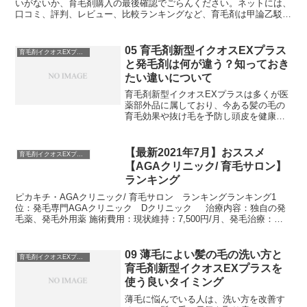
いがないか、育毛剤購入の最後確認でごらんください。ネットには、
口コミ、評判、レビュー、比較ランキングなど、育毛剤は甲論乙駁の
情報で氾濫していますが、客観的に、根拠あるデータから、...
05 育毛剤新型イクオスEXプラス
育毛剤イクオスEXプラスの考察
と発毛剤は何が違う？知っておき
たい違いについて
育毛剤新型イクオスEXプラスは多くが医
薬部外品に属しており、今ある髪の毛の
育毛効果や抜け毛を予防し頭皮を健康に
導くことが役目です。一方発毛剤は多く
が医薬品であり、本格的な治療の一環で
薬と処方されるものです。効き目があり
【最新2021年7月】おススメ
育毛剤イクオスEXプラスの考察
そうな文言の商品には気を付けましょ
【AGAクリニック/ 育毛サロン】
う。
ランキング
ピカキチ・AGAクリニック/ 育毛サロン ランキングランキング1
位：発毛専門AGAクリニック Dクリニック 治療内容：独自の発
毛薬、発毛外用薬 施術費用：現状維持：7,500円/月、発毛治療：
13,300円/月 診察、カウンセリング...
09 薄毛によい髪の毛の洗い方と
育毛剤イクオスEXプラスの考察
育毛剤新型イクオスEXプラスを
使う良いタイミング
薄毛に悩んでいる人は、洗い方を改善す