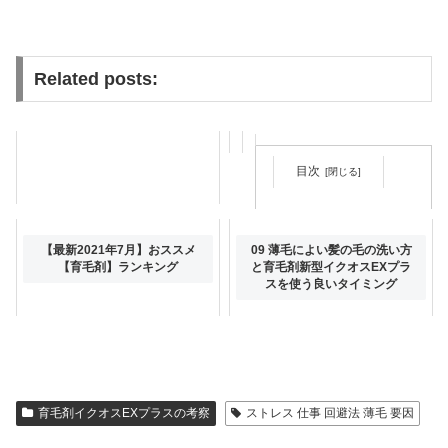
Related posts:
目次
26 薄毛ケアは育毛剤新型イク
【最新2021年7月】おススメ
09 薄毛によい髪の毛の洗い方
オスEXプラスと共に髪に良い
【育毛剤】ランキング
と育毛剤新型イクオスEXプラ
栄養素には何がおすすめ？
スを使う良いタイミング
育毛剤イクオスEXプラスの考察
ストレス 仕事 回避法 薄毛 要因