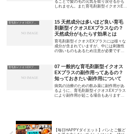
ることで髪の毛の元気を取り戻せるかも
しれません。また育毛剤新型イクオスEX
プラスを使う場合はタイミングが重要
で、ただ使うだけでは効果が発揮されな
い可能性もあるでしょう。薄毛対策とな
15 天然成分は多いほど良い育毛
育毛剤イクオスEXプラスの考察
る洗い方と育毛剤新型イクオスEXプラス
剤新型イクオスEXプラスなの？
のタイ
天然成分がもたらす効果とは
育毛剤新型イクオスEXプラスには様々な
成分が含まれていますが、中には刺激性
の強いものもあるため注意が必要です。
刺激性が強く体質に合わないものを使い
続けると、頭皮の状態が悪くなる可能性
もあります。しかし頭皮に優しい天然成
07 一般的な育毛剤新型イクオス
育毛剤イクオスEXプラスの考察
分の育毛剤新型イクオスEXプラス
EXプラスの副作用ってあるの？
知っておきたい副作用について
病気の治療のための飲み薬に副作用があ
るように、育毛剤新型イクオスEXプラス
により副作用が起こる場合もあります。
異変を感じた場合はすぐに使用を中止
し、医師に診てもらうことをおすすめし
ます。しかし副作用の可能性
【毎日HAPPYダイエット】パンとご飯ど