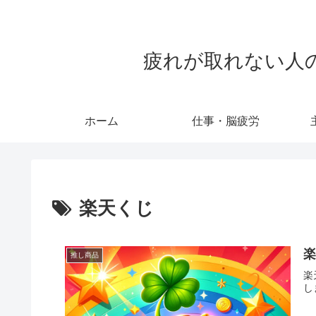
疲れが取れない人のため
ホーム
仕事・脳疲労
楽天くじ
楽
推し商品
楽
し