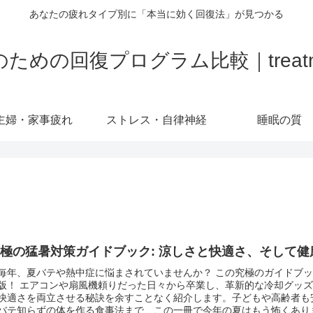
あなたの疲れタイプ別に「本当に効く回復法」が見つかる
の回復プログラム比較｜treatment-
主婦・家事疲れ
ストレス・自律神経
睡眠の質
極の猛暑対策ガイドブック: 涼しさと快適さ、そして
毎年、夏バテや熱中症に悩まされていませんか？ この究極のガイドブ
版！ エアコンや扇風機頼りだった日々から卒業し、革新的な冷却グッ
快適さを両立させる秘訣を余すことなく紹介します。子どもや高齢者も
バテ知らずの体を作る食事法まで、この一冊で今年の夏はもう怖くあり