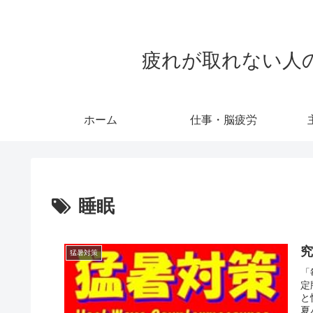
疲れが取れない人のため
ホーム
仕事・脳疲労
睡眠
究
猛暑対策
「
定
と
夏