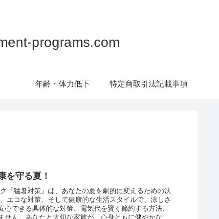
programs.com
年齢・体力低下
特定商取引法記載事項
健康を守る夏！
ック『猛暑対策』は、あなたの夏を劇的に変えるための決
ズ、エコな対策、そして健康的な生活スタイルで、涼しさ
安心できる具体的な対策、電気代を賢く節約する方法、
ません。あなたと大切な家族が、心身ともに健やかな夏