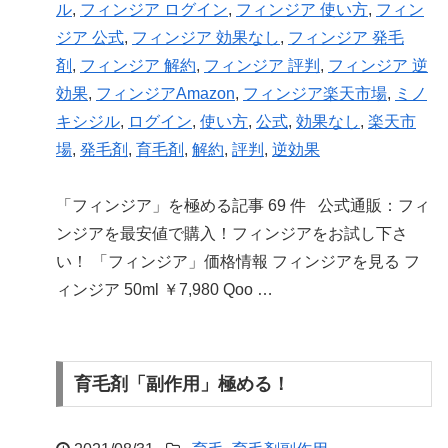
ル
,
フィンジア ログイン
,
フィンジア 使い方
,
フィン
ジア 公式
,
フィンジア 効果なし
,
フィンジア 発毛
剤
,
フィンジア 解約
,
フィンジア 評判
,
フィンジア 逆
効果
,
フィンジアAmazon
,
フィンジア楽天市場
,
ミノ
キシジル
,
ログイン
,
使い方
,
公式
,
効果なし
,
楽天市
場
,
発毛剤
,
育毛剤
,
解約
,
評判
,
逆効果
「フィンジア」を極める記事 69 件 公式通販：フィ
ンジアを最安値で購入！フィンジアをお試し下さ
い！ 「フィンジア」価格情報 フィンジアを見る フ
ィンジア 50ml ￥7,980 Qoo …
育毛剤「副作用」極める！