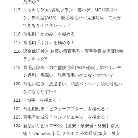
たのか？
スッキリ5つの育毛プラン・若ハゲ、MOU字型ハ
ゲ、男性型(AGA)、脱毛薄毛ハゲ克服対策、これが
できなきゃスキンヘッド
育毛剤「かゆみ」を極める！
育毛剤「ふけ」を極める！
返金保証付き お買い得育毛剤・育毛剤返金保証比較
ランキング!!
育毛お悩み・男性型脱毛症(AGA)必読、男性ホルモ
ン過剰、毛深い、脱毛薄毛ハゲになりやすい？
育毛お悩み・皮脂多い、頭皮ベトベト、脱毛薄毛ハ
ゲになりやすい？
「M字」を極める！
育毛剤効果「ビフォーアフター」を極める！
育毛有効成分「センブリエキス」を極める！
新型ポリピュアEX㊙【激安・最安値・格安】購入
術!!・Amazon,楽天,ヤフオク,公式通販,激安・最安