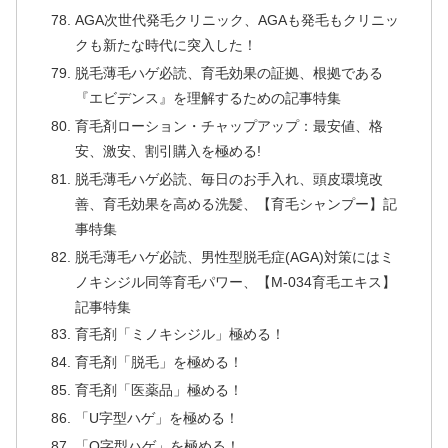
AGA次世代発毛クリニック、AGAも発毛もクリニッ
クも新たな時代に突入した！
脱毛薄毛ハゲ必読、育毛効果の証拠、根拠である
『エビデンス』を理解するための記事特集
育毛剤ローション・チャップアップ：最安値、格
安、激安、割引購入を極める!
脱毛薄毛ハゲ必読、毎日のお手入れ、頭皮環境改
善、育毛効果を高める洗髪、【育毛シャンプー】記
事特集
脱毛薄毛ハゲ必読、男性型脱毛症(AGA)対策にはミ
ノキシジル同等育毛パワー、【M-034育毛エキス】
記事特集
育毛剤「ミノキシジル」極める！
育毛剤「脱毛」を極める！
育毛剤「医薬品」極める！
「U字型ハゲ」を極める！
「O字型ハゲ」を極める！