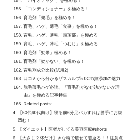
「バイオテック 」を極める！
「コンディショナー」を極める！
育毛剤「発毛」を極める！
育毛、ハゲ、薄毛「食事」を極める！
育毛、ハゲ、薄毛「頭頂部」を極める！
育毛、ハゲ、薄毛「つむじ」を極める！
育毛剤「効果」極める！
育毛剤「効かない」を極める！
育毛剤成分比較(試用2)
口コミから分かるザスカルプ5.0Cの無添加の魅力
脱毛薄毛ハゲ必読、『育毛剤がなぜ効かないか理
由』を極める記事特集
Related posts:
【50代60代向け】寝る前6分足パカすれば勝手にお腹
凹む！
【ダイエット】医者がしてる美容医療#shorts
【大さじ２杯だけ】きな粉で痩せて若返る！！注意点