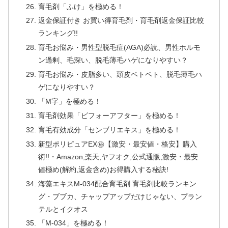
育毛剤「ふけ」を極める！
返金保証付き お買い得育毛剤・育毛剤返金保証比較
ランキング!!
育毛お悩み・男性型脱毛症(AGA)必読、男性ホルモ
ン過剰、毛深い、脱毛薄毛ハゲになりやすい？
育毛お悩み・皮脂多い、頭皮ベトベト、脱毛薄毛ハ
ゲになりやすい？
「M字」を極める！
育毛剤効果「ビフォーアフター」を極める！
育毛有効成分「センブリエキス」を極める！
新型ポリピュアEX㊙【激安・最安値・格安】購入
術!!・Amazon,楽天,ヤフオク,公式通販,激安・最安
値極め(解約,返金含め)お得購入する秘訣!
海藻エキスM-034配合育毛剤 育毛剤比較ランキン
グ・ブブカ、チャップアップだけじゃない、プラン
テルとイクオス
「M-034」を極める！