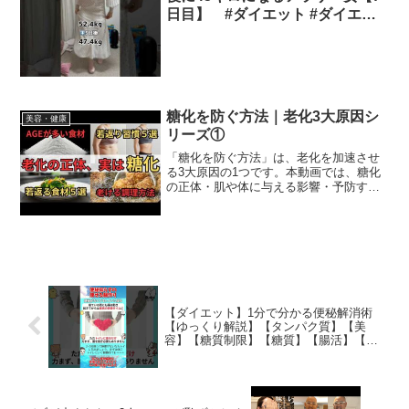
日目】 #ダイエット #ダイエッ
ト記録 #痩せたい #チートデイ #
爆食 #shorts
糖化を防ぐ方法｜老化3大原因シ
美容・健康
リーズ①
「糖化を防ぐ方法」は、老化を加速させ
る3大原因の1つです。本動画では、糖化
の正体・肌や体に与える影響・予防する
食事法や生活習慣を分かりやすく解説し
ています。特に40代以降の方にとって、
美肌・若返り・健康維持のためには“糖化
対策”がカギになり...
【ダイエット】1分で分かる便秘解消術
【ゆっくり解説】【タンパク質】【美
容】【糖質制限】【糖質】【腸活】【食
物繊維】