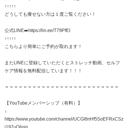
↑↑↑↑↑
どうしても痩せない方は１度ご覧ください！
公式LINE➡️https://lin.ee/T79PfEI
↑↑↑↑↑
こちらより簡単にご予約が取れます！
またLINEに登録していただくとストレッチ動画、セルフ
ケア情報を無料配信しています！！！
＝＝＝＝＝＝＝＝＝＝＝＝＝＝＝＝＝＝＝＝＝＝＝＝＝
【YouTubeメンバーシップ（有料）】
↓
https://www.youtube.com/channel/UCGl8nHf5SoEFRxCSz
j197uQ/join