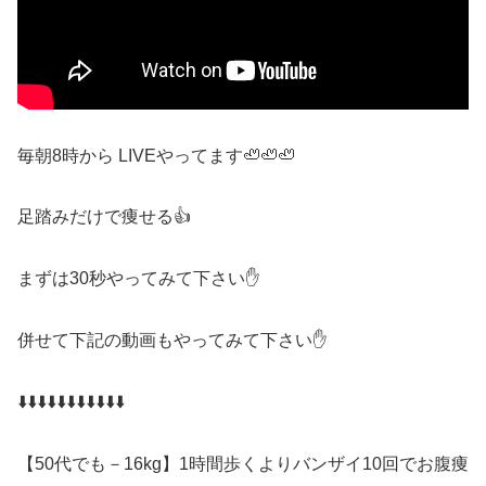
毎朝8時から LIVEやってます🦥🦥🦥
足踏みだけで痩せる👍
まずは30秒やってみて下さい✋
併せて下記の動画もやってみて下さい✋
⬇️⬇️⬇️⬇️⬇️⬇️⬇️⬇️⬇️⬇️⬇️
【50代でも－16kg】1時間歩くよりバンザイ10回でお腹痩