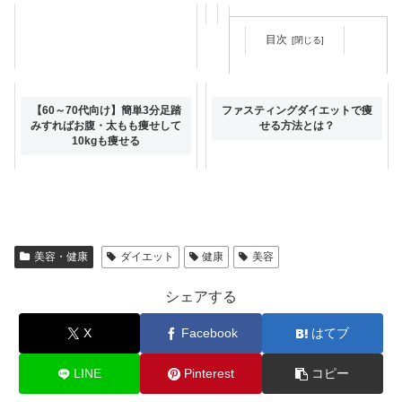
目次
ダイエット・減量中におすすめ
【60～70代向け】簡単3分足踏
ファスティングダイエットで痩
のコストコ商品6選を紹介【筋
みすればお腹・太もも痩せして
せる方法とは？
トレ】
10kgも痩せる
美容・健康
ダイエット
健康
美容
シェアする
X
Facebook
はてブ
LINE
Pinterest
コピー