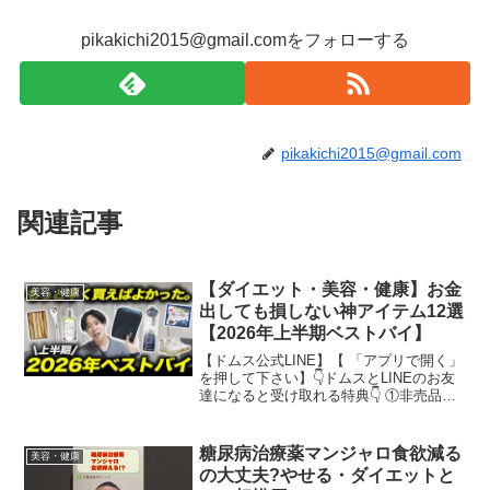
pikakichi2015@gmail.comをフォローする
pikakichi2015@gmail.com
関連記事
【ダイエット・美容・健康】お金
美容・健康
出しても損しない神アイテム12選
【2026年上半期ベストバイ】
【ドムス公式LINE】【 「アプリで開く」
を押して下さい】👇ドムスとLINEのお友
達になると受け取れる特典👇 ①非売品！
ドムス考案最強！『オートミールダイエ
ットレシピ本』②ドムスのベストバイ
2026本当に買ってよかった12選●お仕事
糖尿病治療薬マンジャロ食欲減る
美容・健康
のご依頼...
の大丈夫?やせる・ダイエットと