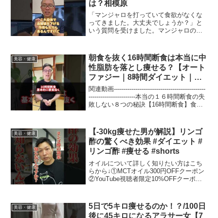
は？相模原
「マンジャロを打っていて食欲がなくな
ってきました。大丈夫でしょうか？」と
いう質問を受けました。マンジャロの主
な作用は、食欲を抑えて体重を減らし、
血糖値を下げることです。これ自体で血
糖値を下げる作用もありますが、体重減
朝食を抜く16時間断食は本当に中
美容・健康
少効果による影響も大きい...
性脂肪を落とし痩せる？【オート
ファジー｜8時間ダイエット｜ダ
イエット整体師】#Shorts
関連動画-----------------------------------------------
------------------------本当の１６時間断食の失
敗しない８つの秘訣【16時間断食】食べ
ると痩せる！オススメの炭水化物...
【-30kg痩せた男が解説】リンゴ
美容・健康
酢の驚くべき効果 #ダイエット #
リンゴ酢 #痩せる #shorts
オイルについて詳しく知りたい方はこち
らから↓①MCTオイル300円OFFクーポン
②YouTube視聴者限定10%OFFクーポン
③あなたにぴったりのMCTオイル診断④
目的別でわかる！MCTオイルの使い方※
特典は公式オンラインショップのみでご
5日で5キロ痩せるのか！？/100日
美容・健康
利...
後に45キロになるアラサー女【7