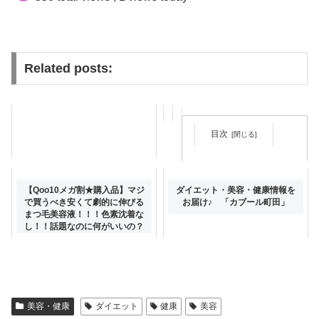
Related posts:
目次
ダイエット美容健康全てに役に
【Qoo10メガ割★購入品】マジ
ダイエット・美容・健康情報を
立つ✨四毒を知りましょう
で買うべき安くて劇的に伸びる
お届け♪ 「カブール町田」
まつ毛美容液！！！色素沈着な
し！！話題なのに何がいいの？
辛口レビュー
美容・健康
ダイエット
健康
美容