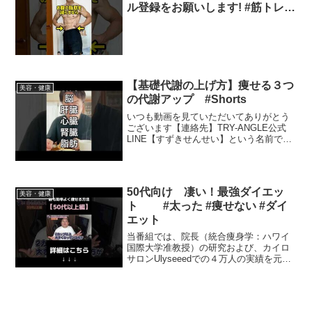
ル登録をお願いします! #筋トレ #
トレーニング #ダイエット
【基礎代謝の上げ方】痩せる３つ
美容・健康
の代謝アップ #Shorts
いつも動画を見ていただいてありがとう
ございます【連絡先】TRY-ANGLE公式
LINE【すずきせんせい】という名前で
YouTube活動中チャンネル登録をしてぜ
ひ一緒にダイエット楽しみましょう痩せ
たきゃ食べる！痩せ方の学校ホームペー
ジ【コメン...
50代向け 凄い！最強ダイエッ
美容・健康
ト #太った #痩せない #ダイ
エット
当番組では、院長（統合痩身学：ハワイ
国際大学准教授）の研究および、カイロ
サロンUlyseeedでの４万人の実績を元
に、業界に忖度なく『ダイエットや腎
臓、健康』について、できるだけ切り込
んで動画配信しています。◆脚痩せモニ
ターさん大募集！◆ ...