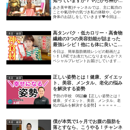
知っていますか？ ✨だから神が現
れ仏がます💖✨ シンクロも起こる
あさ美🌹教)チャンネルでは、主に氣功の
✨奇跡の秘訣✨そして師を選ぶこ
ことや氣功中の気づき私の体験や、心や
身体のお話しをしていきます💖今回は〇
との大切さも💖
〇することがいかに大切かということ
を、話そうと思ったら次々とそれを証明
するかのごとく、あらゆるところに同じ
高タンパク・低カロリー・高食物
美容・健康
ことが出てきていて、いつ...
繊維の3つの美容効能が詰まった
最強レシピ！他にも体に良いこと
がたくさん✨
今日は、簡単脂肪燃焼レシピの動画だよ
✨💄 LINEでお友だちになりませんか？ス
ペシャルプレゼントお届けしています✨
みんないつもありがとう🤗✨ヘアメイク
アップアーティストのSHOKOです💄この
セカンドチャンネルでは、歳を重ねても
正しい姿勢とは！健康、ダイエッ
美容・健康
美しくあり続け...
ト、美容、メンタル、老化の悩み
を解決する姿勢
予防の学校 08話🏫【正しい姿勢とは！
健康、ダイエット、美容、メンタル、老
化の悩みを解決する姿勢】＝＝＝＝＝＝
＝＝＝＝👍チャンネル登録はこちら👍教
えたい方へ👍習いたい方へ＝＝＝＝＝＝
＝＝＝＝＝＝＝監修 日本姿勢予防医学
僕が本気で1ヶ月でお腹の脂肪を
美容・健康
協会＝＝＝＝＝＝＝＝＝...
落とすなら、こうやる！チャンネ