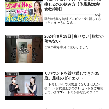
痩せる水の飲み方【体脂肪燃焼/
食欲抑制】
━━━━━━━━━━━━━━━━💎豪
華5大特典を無料プレゼント💎⇩新しくな
ったもえぞうの公式
LINE⇩━━━━━━━━━━━━━━━
━LINE登録して15秒のアンケートに答え
るだけ！皆さんの食事を私"もえぞう"が
2024年9月19日│痩せない│脂肪が
美容・健康
診断し、あなたが今すぐ取り組...
落ちない│
ご飯の量を半分に減らしました
リバウンドを繰り返してきた35
美容・健康
歳。最後のダイエット
˗ˏˋ トモとLINEでお友達になりませんか
😉？ ˎˊ˗ お友達追加のプレゼントをご用意
しています💝˗ˏˋ トモがあなたのダイエッ
トに伴走します ˎˊ˗ライフデザインダイエ
ットについてはこちらメディア出演：
【Web】ヨガジャーナルオンライン...