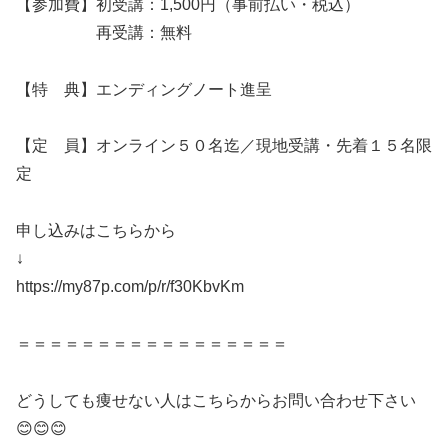
【参加費】初受講：1,500円（事前払い・税込）
再受講：無料
【特 典】エンディングノート進呈
【定 員】オンライン５０名迄／現地受講・先着１５名限
定
申し込みはこちらから
↓
https://my87p.com/p/r/f30KbvKm
＝＝＝＝＝＝＝＝＝＝＝＝＝＝＝＝＝
どうしても痩せない人はこちらからお問い合わせ下さい
😊😊😊