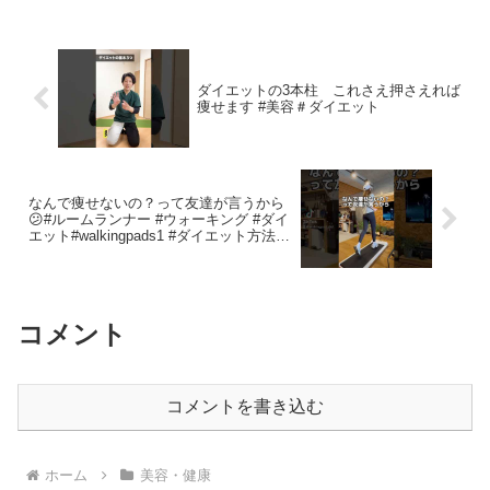
TEA」●オリジナル ハブ茶「 SOL...
ダイエットの3本柱 これさえ押さえれば
痩せます #美容＃ダイエット
なんで痩せないの？って友達が言うから
😕#ルームランナー #ウォーキング #ダイ
エット#walkingpads1 #ダイエット方法#
有酸素運動#家トレ#ながら運動#痩せる方
法 #痩せた#脚痩せ
コメント
コメントを書き込む
ホーム
美容・健康