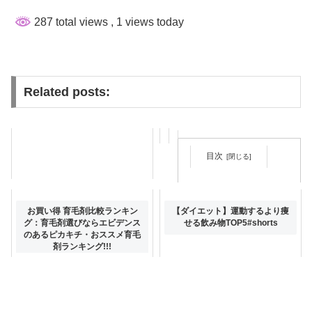
287 total views
, 1 views today
Related posts:
目次
オンラインエステCheer up!美
お買い得 育毛剤比較ランキン
【ダイエット】運動するより痩
容・健康・ダイエットのお悩み
グ：育毛剤選びならエビデンス
せる飲み物TOP5#shorts
を月額2980円でサポート！
のあるピカキチ・おススメ育毛
剤ランキング!!!