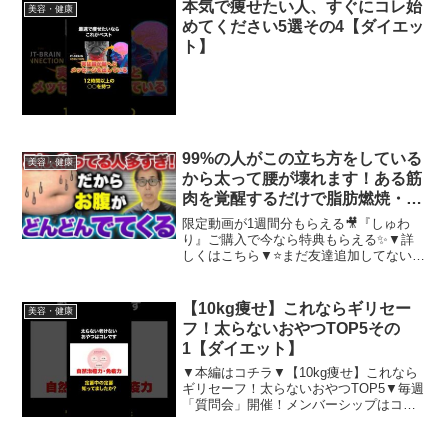
本気で痩せたい人、すぐにコレ始
美容・健康
めてください5選その4【ダイエッ
ト】
99%の人がこの立ち方をしている
美容・健康
から太って腰が壊れます！ある筋
肉を覚醒するだけで脂肪燃焼・お
腹痩せ・腰痛解消まで全て叶う！
限定動画が1週間分もらえる🎥『しゅわ
お腹の深層筋ダイエット
り』ご購入で今なら特典もらえる✨▼詳
しくはこちら▼⭐️まだ友達追加してない人
へ⭐️⬇️佐藤先生と繋がる⬇️【 ⬇︎お友達追加
でプレゼント⬇︎ 】🎁医者すら知らないリ
ンパの教科書🎁誰でも科学的に幸せにな
【10kg痩せ】これならギリセー
美容・健康
る方...
フ！太らないおやつTOP5その
1【ダイエット】
▼本編はコチラ▼【10kg痩せ】これなら
ギリセーフ！太らないおやつTOP5▼毎週
「質問会」開催！メンバーシップはコチ
ラ▼Ellyの動画講座「東洋医学的 体質別
ダイエット」●オリジナル小豆茶「 LUNA