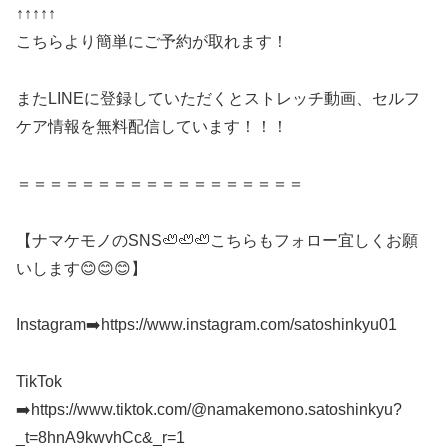
↑↑↑↑↑
こちらより簡単にご予約が取れます！
またLINEに登録していただくとストレッチ動画、セルフ
ケア情報を無料配信しています！！！
＝＝＝＝＝＝＝＝＝＝＝＝＝＝＝＝＝＝
【ナマケモノのSNS🦥🦥🦥こちらもフォロー宜しくお願
いします😊😊😊】
Instagram➡️https://www.instagram.com/satoshinkyu01
TikTok
➡️https://www.tiktok.com/@namakemono.satoshinkyu?
_t=8hnA9kwvhCc&_r=1