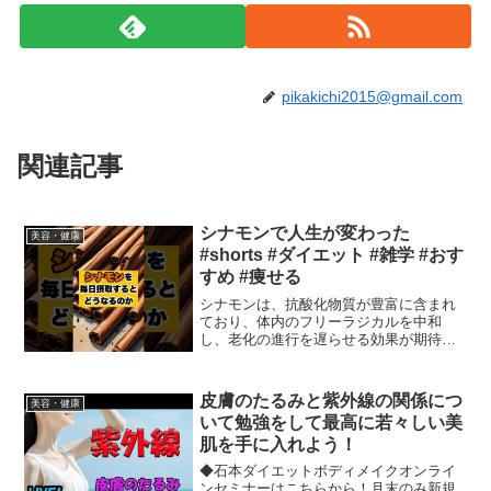
pikakichi2015@gmail.com
関連記事
シナモンで人生が変わった
美容・健康
#shorts #ダイエット #雑学 #おす
すめ #痩せる
シナモンは、抗酸化物質が豊富に含まれ
ており、体内のフリーラジカルを中和
し、老化の進行を遅らせる効果が期待で
きます。また、抗炎症作用もあり、体内
の炎症を抑えるのに役立ちます。シナモ
ンには、血糖値をコントロールする効果
皮膚のたるみと紫外線の関係につ
美容・健康
があります。インスリン感受...
いて勉強をして最高に若々しい美
肌を手に入れよう！
◆石本ダイエットボディメイクオンライ
ンセミナーはこちらから！月末のみ新規