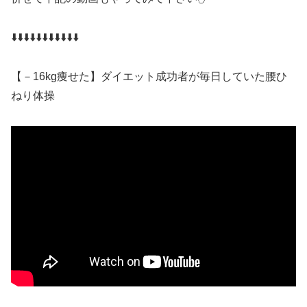
⬇️⬇️⬇️⬇️⬇️⬇️⬇️⬇️⬇️⬇️⬇️
【－16kg痩せた】ダイエット成功者が毎日していた腰ひ
ねり体操