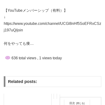
【YouTubeメンバーシップ（有料）】
↓
https://www.youtube.com/channel/UCGl8nHf5SoEFRxCSz
j197uQ/join
何をやっても痩…
636 total views
, 1 views today
Related posts:
目次