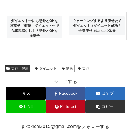
9割が痩せる極秘テクTOP5その
ダイエット中にも意外とOKな
ウォーキングするより痩せた #
4【ダイエット】
洋菓子【衝撃】ダイエット中で
ダイエット #ダイエット成功 #
も罪悪感なし！？意外とOKな
全身痩せ #dance #体操
洋菓子
美容・健康
ダイエット
健康
美容
シェアする
X
Facebook
はてブ
LINE
Pinterest
コピー
pikakichi2015@gmail.comをフォローする