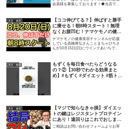
会員様を募集しております！◆当店で最
も売れているサプリのホワイトマルチで
す！取り合えず何か健康や美容のために
という際にぜひ！ダイエット中もおすす
【ココ伸びてる？】伸ばすと勝手
美容・健康
め！◆直接当店で2個セッ...
に痩せる！朝8時スタート！無理
なくお腹凹む！ナマケモノの健康
LIVE
ナマケモノの健康美容チャンネルが応援
している高橋将弘さんことまちゃぴろさ
んが10月15日(日)にウインクあいちで講
演会をされます
❗️❗️❗️↓↓↓↓↓↓↓↓↓↓↓↓↓↓↓↓↓↓↓↓↓まちゃぴろさ
んの講演会日時10月15日(日)14時30分
もずくを毎日食べたらどうなる
美容・健康
開...
の？②【30秒でわかる効果まと
め】#もずく #ダイエット #筋トレ
#美容 #健康 #雑学 #ナレーター #
小林将大
【マジで知らなきゃ損】ダイエッ
美容・健康
トの鍵はレジスタントプロテイン
にあり！遠回りはこれでおしまい
【医師解説】
ご相談はお問い合わせフォームよりお寄