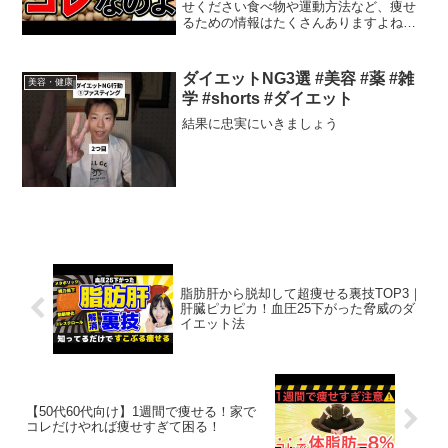
せください食べ物や運動方法など、痩せ
るための情報はたくさんありますよね。
でも今日は、特別なタンパク質に注目し
てみましょう。その名も「痩せるタンパ
ク質」です！普通のタンパク質とは違
ダイエットNG3選 #美容 #薬 #雑
美容・健康
い、このタンパク質は消化さ...
学 #shorts #ダイエット
結果に忠実にいきましょう
脂肪肝から脱却して超痩せる裏技TOP3｜
肝臓ピカピカ！血圧25下がった脅威のダ
イエット法
【50代60代向け】1週間で痩せる！家で
コレだけやれば痩せすぎて困る！