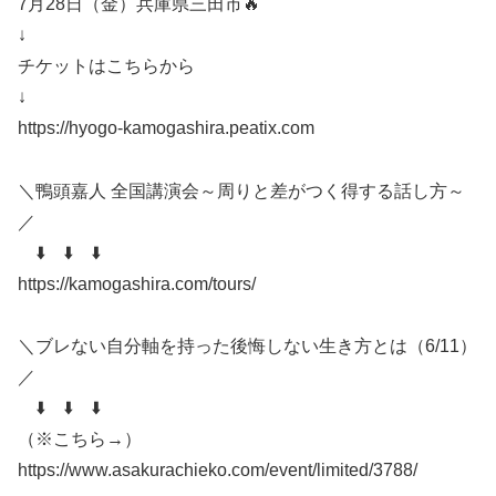
7月28日（金）兵庫県三田市🔥
↓
チケットはこちらから
↓
https://hyogo-kamogashira.peatix.com
＼鴨頭嘉人 全国講演会～周りと差がつく得する話し方～
／
⬇️ ⬇️ ⬇️
https://kamogashira.com/tours/
＼ブレない自分軸を持った後悔しない生き方とは（6/11）
／
⬇️ ⬇️ ⬇️
（※こちら→）
https://www.asakurachieko.com/event/limited/3788/