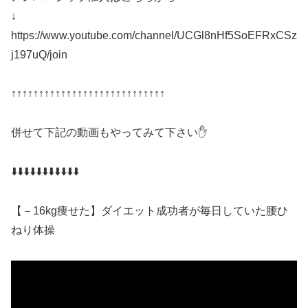
↓
https://www.youtube.com/channel/UCGl8nHf5SoEFRxCSz
j197uQ/join
↑↑↑↑↑↑↑↑↑↑↑↑↑↑↑↑↑↑↑↑↑↑↑↑↑↑↑↑
併せて下記の動画もやってみて下さい✋
⬇️⬇️⬇️⬇️⬇️⬇️⬇️⬇️⬇️⬇️⬇️
【－16kg痩せた】ダイエット成功者が毎日していた腰ひ
ねり体操