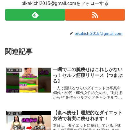
pikakichi2015@gmail.comをフォローする
pikakichi2015@gmail.com
関連記事
一瞬で二の腕痩せはこれしかない
美容・健康
っ！セルフ筋膜リリース【つまぷ
る】
一人で頑張るつらいダイエットは卒業🌸
40代・50代・60代女性のための、“動ける
からだ”を作るセルフケアチャンネルです
📺️50代から人生後半を楽しむ体づくりを
サポートします。整体師・パーソナルト
レーナーのみっこが、独自メソッド「つ
【食べ痩せ】理想的なダイエット
美容・健康
まぷる」や...
方法で着実に痩せれます！
本日は、ダイエットに挑戦している小林