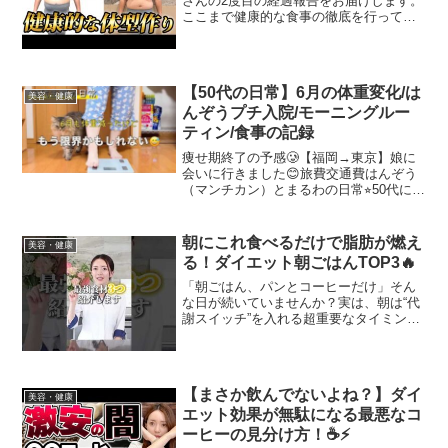
さんの2度目の経過報告をお届けします。
ここまで健康的な食事の徹底を行ってい
たのにも関わらず逆戻りしてしまったそ
の真相が分かる内容となっておりますの
で、是非最後までご覧下さい。
Change/me公式LINE...
【50代の日常】6月の体重変化/は
美容・健康
んぞうプチ入院/モーニングルー
ティン/食事の記録
痩せ期終了の予感🥲【福岡→東京】娘に
会いに行きました😊旅費交通費はんぞう
（マンチカン）とまるわの日常⭐︎50代にな
った途端、病気や怪我のオンパレード💦
２０２０年６月 謎の高血圧で救急搬送
され、入院２０２２年３月 左ひざ半月
朝にこれ食べるだけで脂肪が燃え
美容・健康
板損傷 ...
る！ダイエット朝ごはんTOP3🔥
「朝ごはん、パンとコーヒーだけ」そん
な日が続いていませんか？実は、朝は“代
謝スイッチ”を入れる超重要なタイミン
グ。寝ている間に落ちた体温・代謝を、
朝の食事で一気に上げるだけで脂肪が燃
えやすくなります🔥今回紹介するのは、
ダイエット中でも食べて...
【まさか飲んでないよね？】ダイ
美容・健康
エット効果が無駄になる最悪なコ
ーヒーの見分け方！☕️⚡️