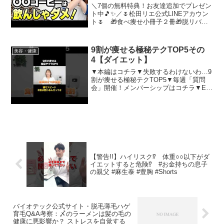
＼7個の無料特典！お友達追加でプレゼン
ト中🎵✨／🌷松田リエ公式LINEアカウン
ト🌷 🎁食べ痩せ小冊子２冊 🎁脱リバウ
ンド動画３本 🎁食べ痩せ２週間レシピ 🎁
食べ痩せおすすめ度診断 ツール🎁食べ痩
せマスターワークブック６冊 🎁17000文字
9割が痩せる極秘テクTOP5その
美容・健康
の...
4【ダイエット】
▼本編はコチラ▼失敗するわけないわ…9
割が痩せる極秘テクTOP5▼毎週「質問
会」開催！メンバーシップはコチラ▼Elly
の動画講座「東洋医学的 体質別ダイエッ
ト」●オリジナル小豆茶「 LUNA TEA」●
オリジナル ハブ茶「 SOL TEA」...
【警告!!】ハイリスク⁉ 体重○○以下がダ
イエットすると危険⁉ #お金持ちの息子
の親父 #麻生泰 #豊胸 #Shorts
バイオテック公式サイト・脱毛薄毛ハゲ
育毛Q&A考察：〆のラーメンは髪の毛の
健康に悪影響か？ ストレスを自覚する