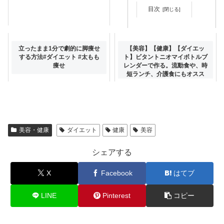
目次
ウォニョンが細い理由… #ダイ
立ったまま1分で劇的に脚痩せ
【美容】【健康】【ダイエッ
エット
する方法#ダイエット #太もも
ト】ビタントニオマイボトルブ
痩せ
レンダーで作る。流動食や、時
短ランチ、介護食にもオスス
メ。#スムージー #ビタントニ
オ #Vitantonio
美容・健康
ダイエット
健康
美容
シェアする
X
Facebook
はてブ
LINE
Pinterest
コピー