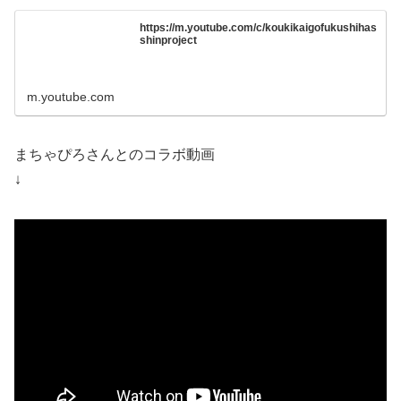
https://m.youtube.com/c/koukikaigofukushihas
shinproject
m.youtube.com
まちゃぴろさんとのコラボ動画
↓