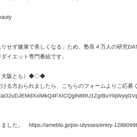
auty
リせず健康で美しくなる」ため、塾長４万人の研究DA
容ダイエット専門番組です。
・大阪とも）◆◇◆
ける方おられましたら、こちらのフォームよりご応募
QLSekaO2uDJEMdXxiMkQ4FXICQgiN8RU1ZgIBuYlqWyqGV
//ameblo.jp/psr-ulysses/entry-128809964