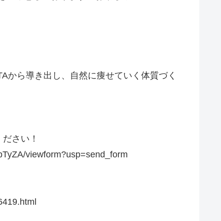
TAから導き出し、自然に痩せていく体質づく
ください！
pTyZA/viewform?usp=send_form
19.html