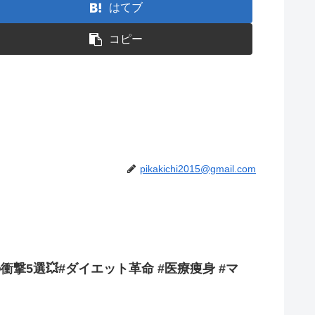
はてブ
コピー
pikakichi2015@gmail.com
衝撃5選💥#ダイエット革命 #医療痩身 #マ