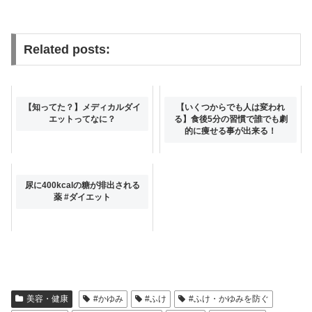
Related posts:
【知ってた？】メディカルダイ
【いくつからでも人は変われ
エットってなに？
る】食後5分の習慣で誰でも劇
的に痩せる事が出来る！
尿に400kcalの糖が排出される
薬 #ダイエット
美容・健康
#かゆみ
#ふけ
#ふけ・かゆみを防ぐ