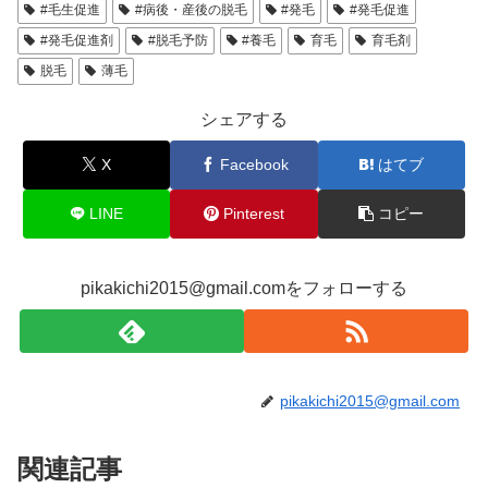
#毛生促進
#病後・産後の脱毛
#発毛
#発毛促進
#発毛促進剤
#脱毛予防
#養毛
育毛
育毛剤
脱毛
薄毛
シェアする
X
Facebook
はてブ
LINE
Pinterest
コピー
pikakichi2015@gmail.comをフォローする
pikakichi2015@gmail.com
関連記事