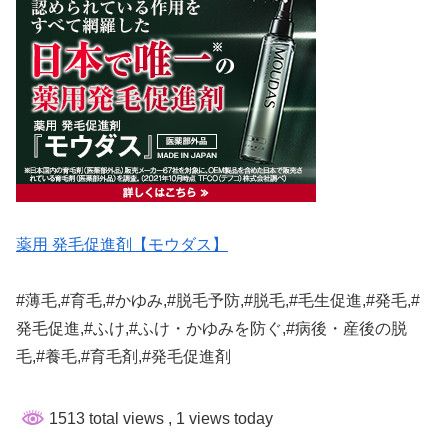
薬用 発毛促進剤【モウダス】
#薄毛,#育毛,#かゆみ,#脱毛予防,#脱毛,#毛生促進,#発毛,#
発毛促進,#ふけ,#ふけ・かゆみを防ぐ,#病後・産後の脱
毛,#養毛,#育毛剤,#発毛促進剤
1513 total views
, 1 views today