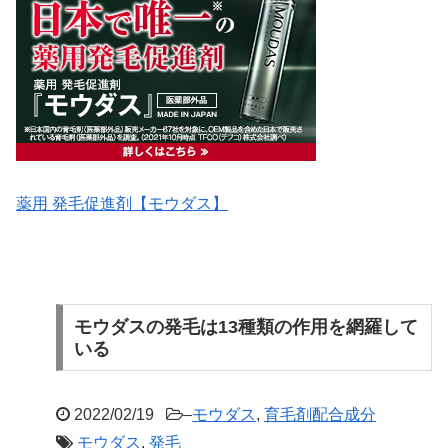
薬用 発毛促進剤【モウダス】
モウダスの発毛は13種類の作用を網羅して
いる
2022/02/19
–
モウダス
,
育毛剤配合成分
モウダス
,
発毛