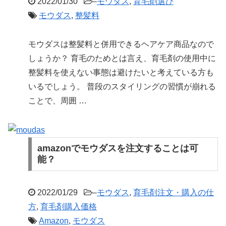
2022/01/30
–
モウダス
,
育毛剤選び
モウダス
,
整髪料
モウダスは整髪料と併用できるヘアケア商品なので
しょうか？ 育毛のためとは言え、育毛剤の使用中に
整髪料を使えない事態は避けたいと考えている方も
いるでしょう。 普段のスタイリングの習慣が崩れる
ことで、周囲 …
amazonでモウダスを注文することは可
能？
2022/01/29
–
モウダス
,
育毛剤注文・購入の仕
方
,
育毛剤購入価格
Amazon
,
モウダス