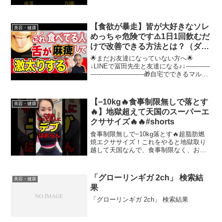
【食欲が暴走】皆が大好きなソレ
美容・健康
めっちゃ危険です⚠️1日1回飲むだ
けで改善できる方法とは？（ダイ
エット・脂肪燃焼・食事制限）
🌟まだお友達になっていない方へ🌟
↓LINEで冨田先生と友達になる♪↓------------
---------------------------🎁自宅でできるマル秘
調整テクニック🎁 YouTubeで言えない最
新の美メソッド🤫🎁ゼロ円で作れ...
【−10kg🔥食事制限無しで落とす
美容・健康
🔥】地獄超えて天国のスーパーエ
クササイズ🔥🔥#shorts
食事制限無しで−10kg落とす🔥超脂肪燃
焼エクササイズ！これをやると地獄取り
越して天国なんで、食事制限なく、お友
達や彼氏さんとの時間を大切にしながら
ダイエットもしっかり充実させたい方は
是非こちらの動画をチャレンジしてみて
「グローリンギガ 2ch」 検索結
美容・健康
くださいね💪「お前が...
果
「グローリンギガ 2ch」 検索結果