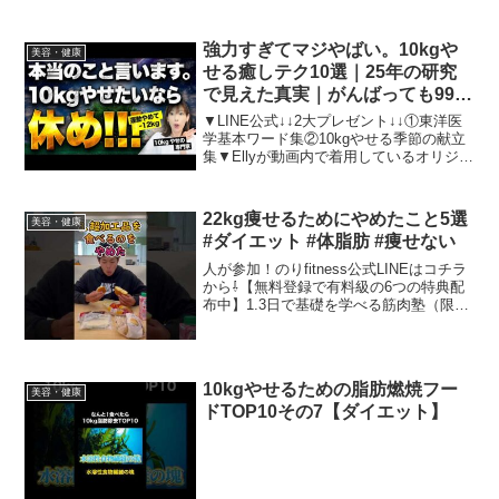
強力すぎてマジやばい。10kgや
美容・健康
せる癒しテク10選｜25年の研究
で見えた真実｜がんばっても99％
痩せません｜
▼LINE公式↓↓2大プレゼント↓↓①東洋医
学基本ワード集②10kgやせる季節の献立
集▼Ellyが動画内で着用しているオリジナ
ル「YOJO」Tシャツ詳細はコチラーーー
ーーー＼＼＼今日のおススメ動画／／／
【12分】ぶらぶらするだけで1日勝手に...
22kg痩せるためにやめたこと5選
美容・健康
#ダイエット #体脂肪 #痩せない
人が参加！のりfitness公式LINEはコチラ
から⇩【無料登録で有料級の6つの特典配
布中】1.3日で基礎を学べる筋肉塾（限定
講義3本）2.1週間の和食献立電子レシピ
本3.痩せる飲み物電子レシピ本4.PFCバラ
ンス計算マニュアルPDF5.1...
10kgやせるための脂肪燃焼フー
美容・健康
ドTOP10その7【ダイエット】