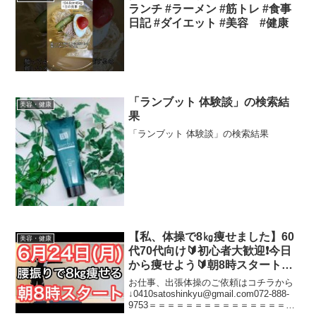
ランチ #ラーメン #筋トレ #食事
日記 #ダイエット #美容 #健康
「ランブット 体験談」の検索結
美容・健康
果
「ランブット 体験談」の検索結果
【私、体操で8㎏痩せました】60
美容・健康
代70代向け🔰初心者大歓迎❗️今日
から痩せよう🔰朝8時スタート！
無理なくお腹凹む！ナマケモノの
お仕事、出張体操のご依頼はコチラから
健康LIVE
↓0410satoshinkyu@gmail.com072-888-
9753＝＝＝＝＝＝＝＝＝＝＝＝＝＝＝＝