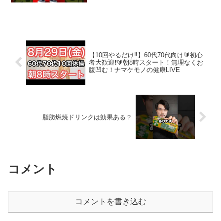
美容の秘密をお届けするチャンネルで
す。✅ たった1分で痩せる習慣が手に入
る！ ✅ 無理なく続けられる食事法＆エク
ササイズ ✅...
【10回やるだけ‼️】60代70代向け🔰初心
者大歓迎❗️🔰朝8時スタート！無理なくお
腹凹む！ナマケモノの健康LIVE
脂肪燃焼ドリンクは効果ある？
コメント
コメントを書き込む