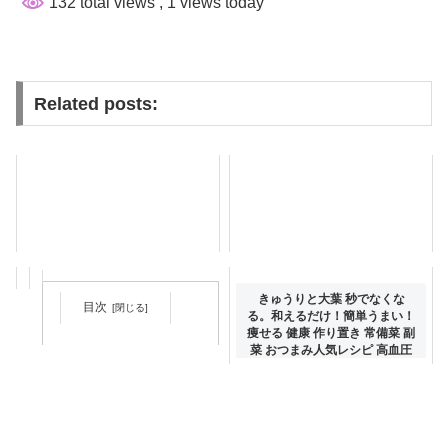
132 total views
, 1 views today
Related posts:
きゅうりと大葉 秒でなくな
目次
る。和えるだけ！簡単うまい！
痩せる 健康 作り置き 常備菜 副
菜 おつまみ人気レシピ 高血圧
美容美肌 ダイエット 大量消費
りんご酢を毎日飲み続けると体
に起こる変化【5選】#shorts #
健康寿命