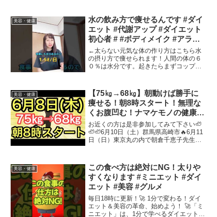
＝ナマケモノYouTubeセミナーまとめ第
１回2023年8月30日第2回2023年9月20日
第3...
水の飲み方で痩せるんです #ダイ
美容・健康
エット #代謝アップ #ダイエット
初心者 # #ボディメイク #アラフ
ィフダイエット #アラフォーダイ
←太らない元気な体の作り方はこちら水
エット #お腹痩せ #ヒップアップ
の摂り方で痩せられます！人間の体の６
０％は水分です。起きたらまずコップ一
#若返り
杯の水！これで、腸が動き出し、朝食を
食べたら快便です💩これだけで便秘が解
消する人もいます😄その後は、常温の水
【75㎏→68㎏】朝動けば勝手に
美容・健康
をこまめに飲んでください...
痩せる！朝8時スタート！無理な
くお腹凹む！ナマケモノの健康
LIVE
お近くの方は是非参加してみて下さい🦥
🦥🦥6月10日（土）群馬県高崎市🔥6月11
日（日）東京丸の内で朝倉千恵子先生と
の講演会❤超貴重！女性限定です！6月24
日（土）キングコング西野亮廣さん講演
会in東京6月25日(日)キングコング西野亮
この食べ方は絶対にNG！太りや
美容・健康
廣さん...
すくなります #ミニエット #ダイ
エット #美容 #グルメ
毎日18時に更新！🚀 1分で変わる！ダイ
エット＆美容の革命、始めよう！ 🚀「ミ
ニエット」は、1分で学べるダイエット＆