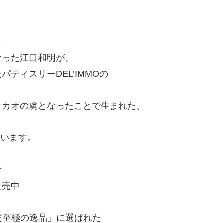
◆
なった江口和明が、
ティスリーDEL’IMMOの
カカオの虜となったことで生まれた、
ています。
け
販売中
選んだ至極の逸品」に選ばれた