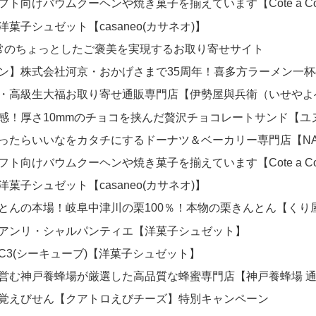
ト向けバウムクーヘンや焼き菓子を揃えています【Cote a C
菓子シュゼット【casaneo(カサネオ)】
L】日常のちょっとしたご褒美を実現するお取り寄せサイト
ン】株式会社河京・おかげさまで35周年！喜多方ラーメン一
・高級生大福お取り寄せ通販専門店【伊勢屋與兵衛（いせやよ
感！厚さ10mmのチョコを挟んだ贅沢チョコレートサンド【ユ
ったらいいなをカタチにするドーナツ＆ベーカリー専門店【NAR
ト向けバウムクーヘンや焼き菓子を揃えています【Cote a C
菓子シュゼット【casaneo(カサネオ)】
とんの本場！岐阜中津川の栗100％！本物の栗きんとん【くり
アンリ・シャルパンティエ【洋菓子シュゼット】
C3(シーキューブ)【洋菓子シュゼット】
営む神戸養蜂場が厳選した高品質な蜂蜜専門店【神戸養蜂場 
覚えびせん【クアトロえびチーズ】特別キャンペーン