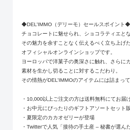
◆DEL’IMMO（デリーモ）セールスポイント
チョコレートに魅せられ、ショコラティエと
その魅力を余すことなく伝えるべく立ち上げたパ
オフィシャルオンラインショップです。
ヨーロッパで洋菓子の奥深さに触れ、さらに
素材を生かし切ることに対するこだわり。
その情熱がDEL’IMMOのアイテムには詰まっ
・10,000以上ご注文の方は送料無料にてお届
・お中元にぴったりのギフトアソートセット
・夏限定のカカオゼリーが登場
・Twitterで人気「接待の手土産 – 秘書が