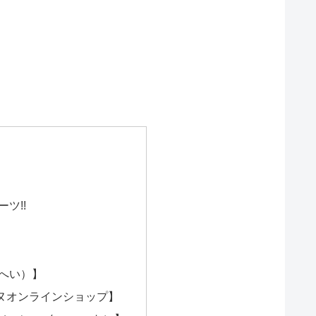
ツ!!
へい）】
ヌオンラインショップ】