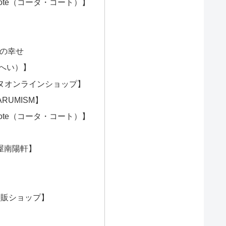
ote（コータ・コート）】
杯の幸せ
へい）】
ヌオンラインショップ】
UMISM】
ote（コータ・コート）】
屋南陽軒】
通販ショップ】