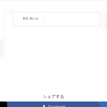
目次
【vitule（ヴィトゥレ）】スタイル革命 体重にこだわらない
ダイエット！
シェアする
Facebook