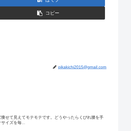
コピー
pikakichi2015@gmail.com
ば痩せて見えてモテモテです。どうやったらくびれ腰を手
イズを毎...