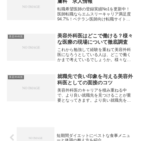
膚科 求人情報
転職希望医師の登録実績No1を更新中！
医師転職ならエムスリーキャリア満足度
94.7%！ベテラン医師向け転職サイトな
ら40代50代60代の医師転職ドットコム医
師の転職を無料でサポート＋美容外科・
美容皮膚科専門の医師転職サイト【ドク
美容外科医はどこで働ける？様々
美容外科医
ターコネクト...
な医療の現場について徹底調査
これから勉強して経験を重ねて美容外科
医になろうとしている人は、どこで働く
かまで考えているでしょうか。様々な医
療の現場で活躍できる可能性があるた
め、知らない人のために徹底調査しまし
た。将来どのようなキャリアを立てるの
就職先で良い印象を与える美容外
美容外科医
か考える際、是非とも参考に...
科医としての面接のコツ
美容外科医のキャリアを積み重ねる中
で、より良い就職先を見つけることが重
要となってきます。より良い就職先を見
つけるためにはどのようなコツが必要と
なるのでしょう。面接試験でより良い印
象を与えることができるコツを考察して
みましょう。美容外科医の就...
短期間ダイエットにベストな食事メニュ
ーと体調の整え方を紹介