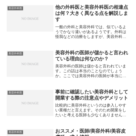
他の外科医と美容外科医の相違点
美容外科医
は何？大きく異なる点を解説しま
す
一般の外科と美容外科では、似ているよ
うでかなり違いがあるようです。外科は
怪我などの治療をしますが、美容外科で
はより美しくなるための治療が行われま
す。また、外科の患者様は男女を問いま
せんが、美容外科の患者様には圧倒的に
美容外科の医師が儲かると言われ
美容外科医
女性が多いことも特徴とし...
ている理由は何なのか？
美容外科の医師は儲かると言われていま
す。この話は本当のことなのでしょう
か。ここでは美容外科の医師が本当に儲
かるのか、その理由はどこにあるのかを
考えてみます。最初に美容外科の医師が
儲かるのかという話ですが、これについ
事前に確認したい美容外科として
美容外科医
ては本当のことです。勤務医...
開業する際の注意点やデメリット
比較的に美容外科というのは参入しやす
い業種だと言えます。そのため開業をし
たいと考える医師も少なくありません。
確かに開業医になることのメリットはあ
りますが、注意点やデメリットもあるの
で事前に確認をしておきましょう。美容
おススメ・医師/美容外科/美容皮
美容外科医
外科の開業医となる前に知...