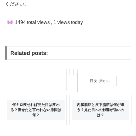
ください。
1494 total views
, 1 views today
Related posts:
目次
顔痩せしてモテるための小顔マ
何キロ痩せれば見た目は変わ
内臓脂肪と皮下脂肪は何が違
ッサージやグッズを紹介します
る？痩せたと言われない原因は
う？見た目への影響が強いの
何？
は？