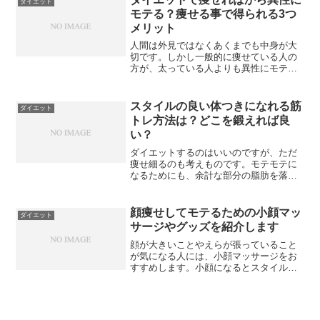
ダイエット
嫌われないための方法をご...
モテる？痩せる事で得られる3つ
メリット
人間は外見ではなくあくまでも中身が大
切です。しかし一般的に痩せている人の
方が、太っている人よりも異性にモテモ
テであることも事実です。なぜ痩せてい
る方が異性にモテるのでしょうか。ここ
では痩せていることに対するメリットを
スタイルの良い体つきになれる筋
ダイエット
３つ、紹介します。男性の...
トレ方法は？どこを鍛えれば良
い？
ダイエットするのはいいのですが、ただ
痩せ細るのも考えものです。モテモテに
なるためにも、余計な部分の脂肪を落と
して健康的に美しく痩せたいですよね。
そのための自宅でできる効果的なトレー
ニング法を紹介します。男女ともに痩せ
顔痩せしてモテるための小顔マッ
ダイエット
たい部分の第一位は、なん...
サージやグッズを紹介します
顔が大きいことやえらが張っていること
が気になる人には、小顔マッサージをお
すすめします。小顔になるとスタイルが
よく見えてモテモテになりますから、顔
やせを意識するのはとても大切です。ど
んな小顔マッサージが効果的なのか、そ
して小顔に役立つグッズな...