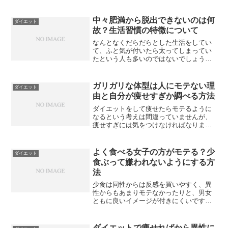
中々肥満から脱出できないのは何
ダイエット
故？生活習慣の特徴について
なんとなくだらだらとした生活をしてい
て、ふと気が付いたら太ってしまってい
たという人も多いのではないでしょう
か。一度肥満になってしまうと、モテモ
テの体形に戻るのは大変ですよね。その
原因のひとつとされる生活習慣につい
ガリガリな体型は人にモテない理
ダイエット
て、以下にまとめてみました。...
由と自分が痩せすぎか調べる方法
ダイエットをして痩せたらモテるように
なるという考えは間違っていませんが、
痩せすぎには気をつけなければなりませ
ん。ガリガリ体型はモテないという事実
を忘れないでください。どうしてガリガ
リ体型はモテないのかという理由と、自
よく食べる女子の方がモテる？少
ダイエット
分が痩せすぎかどうかを調...
食ぶって嫌われないようにする方
法
少食は同性からは反感を買いやすく、異
性からもあまりモテなかったりと、男女
ともに良いイメージが付きにくいです。
とはいえ元から少食だったりダイエット
中の場合、食べれる量が少ないのは仕方
がないことでしょう。今回は少食ぶって
ダイエットで痩せればから異性に