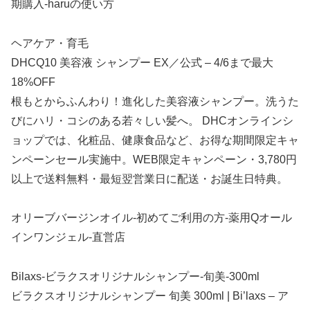
期購入-haruの使い方
ヘアケア・育毛
DHCQ10 美容液 シャンプー EX／公式 – 4/6まで最大
18%OFF
根もとからふんわり！進化した美容液シャンプー。洗うた
びにハリ・コシのある若々しい髪へ。 DHCオンラインシ
ョップでは、化粧品、健康食品など、お得な期間限定キャ
ンペーンセール実施中。WEB限定キャンペーン・3,780円
以上で送料無料・最短翌営業日に配送・お誕生日特典。
オリーブバージンオイル-初めてご利用の方-薬用Qオール
インワンジェル-直営店
Bilaxs-ビラクスオリジナルシャンプー-旬美-300ml
ビラクスオリジナルシャンプー 旬美 300ml | Bi’laxs – ア