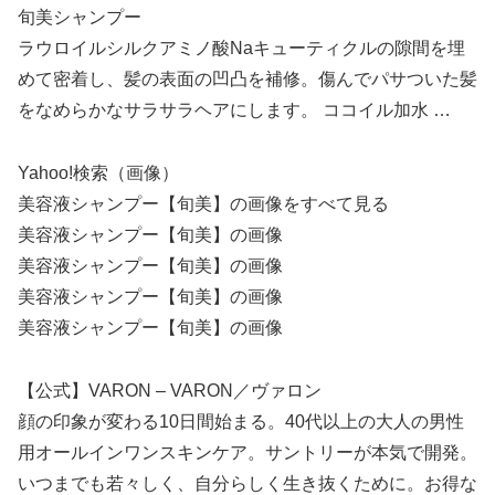
旬美シャンプー
ラウロイルシルクアミノ酸Naキューティクルの隙間を埋
めて密着し、髪の表面の凹凸を補修。傷んでパサついた髪
をなめらかなサラサラヘアにします。 ココイル加水 …
Yahoo!検索（画像）
美容液シャンプー【旬美】の画像をすべて見る
美容液シャンプー【旬美】の画像
美容液シャンプー【旬美】の画像
美容液シャンプー【旬美】の画像
美容液シャンプー【旬美】の画像
【公式】VARON – VARON／ヴァロン
顔の印象が変わる10日間始まる。40代以上の大人の男性
用オールインワンスキンケア。サントリーが本気で開発。
いつまでも若々しく、自分らしく生き抜くために。お得な