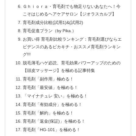
Ｇｈｉｏｒａ・育毛剤でも物足りないあなたへ！今
こそはじめるヘアケアサロン【ジオラスカルプ】
育毛剤成分比較(試用1)&(試用2)
育毛促進プラン（by Pika.）
お買い得 育毛剤比較ランキング：育毛剤選びならエ
ビデンスのあるピカキチ・おススメ育毛剤ランキン
グ!!!
脱毛薄毛ハゲ必読、育毛効果パワーアップのための
【頭皮マッサージ】を極める記事特集
育毛剤「副作用」極める！
育毛剤「最安値」を極める！
「マイナチュレ 安い」を極める！
育毛剤「有効成分」を極める！
育毛剤「解約」を極める！
育毛剤「返金(保証)」を極める！
育毛剤「HG-101」を極める！