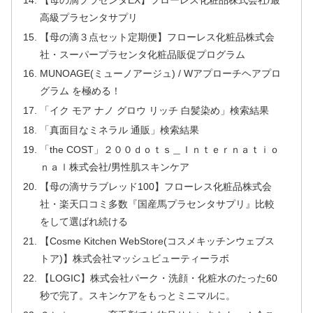
高級プラセンタサプリ
【母の滴３点セット定期便】フローレス化粧品株式会
社・スーパープラセンタ化粧品販促プログラム
MUNOAGE(ミューノアージュ) / Wアプローチヘアプロ
グラム を極める！
「イク モア ナノ グロウ リッチ 白髪染め」検索結果
「真面目なミネラル 通販」検索結果
「the COST」２００ｄｏｔｓ＿Ｉｎｔｅｒｎａｔｉｏ
ｎａｌ株式会社/男性肌スキンケア
【母の滴サラブレッド100】フローレス化粧品株式会
社・楽天口コミ多数『国産馬プラセンタサプリ』比較
をして選ばれ続ける
【Cosme Kitchen WebStore(コスメキッチンウェブス
トア)】株式会社マッシュビューティーラボ
【LOGIC】株式会社パーク・洗顔・化粧水のたった60
秒で完了。スキンケアをもっとミニマルに。