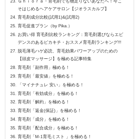
Ｇｈｉｏｒａ・育毛剤でも物足りないあなたへ！今こ
そはじめるヘアケアサロン【ジオラスカルプ】
育毛剤成分比較(試用1)&(試用2)
育毛促進プラン（by Pika.）
お買い得 育毛剤比較ランキング：育毛剤選びならエビ
デンスのあるピカキチ・おススメ育毛剤ランキング!!!
脱毛薄毛ハゲ必読、育毛効果パワーアップのための
【頭皮マッサージ】を極める記事特集
育毛剤「副作用」極める！
育毛剤「最安値」を極める！
「マイナチュレ 安い」を極める！
育毛剤「有効成分」を極める！
育毛剤「解約」を極める！
育毛剤「返金(保証)」を極める！
育毛剤「成分」を極める！
育毛剤「配合成分」を極める！
育毛剤「M-1育毛ミスト 」を極める！