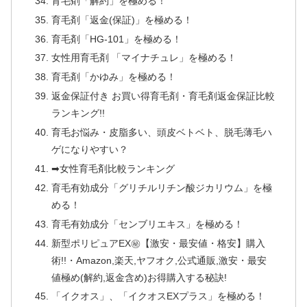
育毛剤「解約」を極める！
育毛剤「返金(保証)」を極める！
育毛剤「HG-101」を極める！
女性用育毛剤 「マイナチュレ」を極める！
育毛剤「かゆみ」を極める！
返金保証付き お買い得育毛剤・育毛剤返金保証比較
ランキング!!
育毛お悩み・皮脂多い、頭皮ベトベト、脱毛薄毛ハ
ゲになりやすい？
➡女性育毛剤比較ランキング
育毛有効成分「グリチルリチン酸ジカリウム」を極
める！
育毛有効成分「センブリエキス」を極める！
新型ポリピュアEX㊙【激安・最安値・格安】購入
術!!・Amazon,楽天,ヤフオク,公式通販,激安・最安
値極め(解約,返金含め)お得購入する秘訣!
「イクオス」、「イクオスEXプラス」を極める！