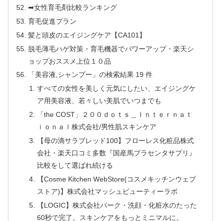
➡女性育毛剤比較ランキング
育毛促進プラン
髪と頭皮のエイジングケア【CA101】
脱毛薄毛ハゲ対策・育毛機器でパワーアップ・楽天シ
ョップおススメ上位１０品
「美容液,シャンプー」の検索結果 19 件
すべての女性を美しく元気にしたい、エイジングケ
ア用美容液、若々しい美肌でいつまでも
「the COST」２００ｄｏｔｓ＿Ｉｎｔｅｒｎａｔ
ｉｏｎａｌ株式会社/男性肌スキンケア
【母の滴サラブレッド100】フローレス化粧品株式
会社・楽天口コミ多数『国産馬プラセンタサプリ』
比較をして選ばれ続ける
【Cosme Kitchen WebStore(コスメキッチンウェブ
ストア)】株式会社マッシュビューティーラボ
【LOGIC】株式会社パーク・洗顔・化粧水のたった
60秒で完了。スキンケアをもっとミニマルに。