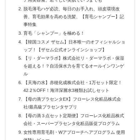
脱毛薄毛ハゲ必読、毎日のお手入れ、頭皮環境改
善、育毛効果を高める洗髪、【育毛シャンプー】記
事特集
育毛「シャンプー」を極める！
【韓国コスメ ザセム】日本唯一のオフィシャルショ
ップ！【ザセム公式オンラインショップ】
【リ・ダーマラボ】株式会社リ・ダーマラボ・保湿
を超える！？自活保水力を育てるオールインワンゲ
ル
【天海の水】赤穂化成株式会社・1万セット限定！
42.2％OFF！海洋深層水3種類お試しセット
【母の滴プラセンタEX】フローレス化粧品株式会
社/最高級プラセンタサプリ
【母の滴３点セット定期便】フローレス化粧品株式
会社・スーパープラセンタ化粧品販促プログラム
女性専用育毛剤・Wアプローチヘアプログラム 使用
体験レビュー