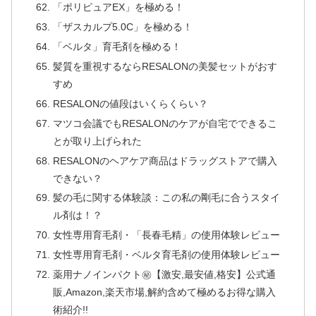
「ポリピュアEX」を極める！
「ザスカルプ5.0C」を極める！
「ベルタ」育毛剤を極める！
髪質を重視するならRESALONの美髪セットがおす
すめ
RESALONの値段はいくらくらい？
マツコ会議でもRESALONのケアが自宅でできるこ
とが取り上げられた
RESALONのヘアケア商品はドラッグストアで購入
できない？
髪の毛に関する体験談：この私の剛毛に合うスタイ
ル剤は！？
女性専用育毛剤・「長春毛精」の使用体験レビュー
女性専用育毛剤・ベルタ育毛剤の使用体験レビュー
薬用ナノインパクト㊙【激安,最安値,格安】公式通
販,Amazon,楽天市場,解約含めて極めるお得な購入
術紹介!!