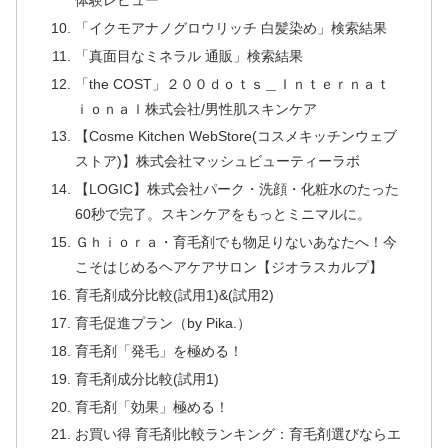
「イクモアナノグロウリッチ 白髪染め」検索結果
「真面目なミネラル 通販」検索結果
「the COST」２００ｄｏｔｓ＿Ｉｎｔｅｒｎａｔ
ｉｏｎａｌ株式会社/男性肌スキンケア
【Cosme Kitchen WebStore(コスメキッチンウェブ
ストア)】株式会社マッシュビューティーラボ
【LOGIC】株式会社パーク・洗顔・化粧水のたった
60秒で完了。スキンケアをもっとミニマルに。
Ｇｈｉｏｒａ・育毛剤でも物足りないあなたへ！今
こそはじめるヘアケアサロン【ジオラスカルプ】
育毛剤成分比較(試用1)&(試用2)
育毛促進プラン（by Pika.）
育毛剤「発毛」を極める！
育毛剤成分比較(試用1)
育毛剤「効果」極める！
お買い得 育毛剤比較ランキング：育毛剤選びならエ