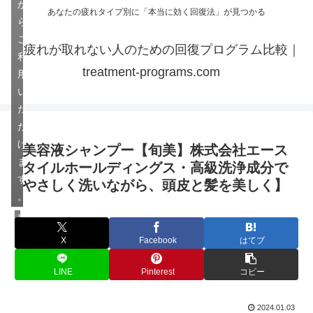
か
あなたの疲れタイプ別に「本当に効く回復法」が見つかる
ら
ご
疲れが取れない人のための回復プログラム比較｜
利
treatment-programs.com
用
い
た
だ
け
美容液シャンプー【旬美】株式会社エース
ま
タイルホールディングス・高級洗浄成分で
す
やさしく洗いながら、頭皮と髪を美しく】
。
育毛
X
Facebook
はてブ
LINE
Pinterest
コピー
2024.01.03