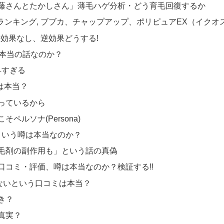
藤さんとたかしさん」薄毛ハゲ分析・どう育毛回復するか
比較ランキング, ブブカ、チャップアップ、ポリピュアEX（イクオ
効果なし、逆効果どうする!
は本当の話なのか？
早すぎる
話は本当？
っているから
ルソナ(Persona)
”という噂は本当なのか？
毛剤の副作用も」という話の真偽
口コミ・評価、噂は本当なのか？検証する‼
ないという口コミは本当？
き？
真実？