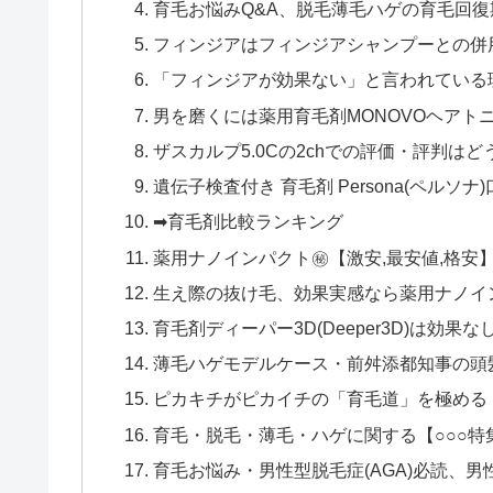
育毛お悩みQ&A、脱毛薄毛ハゲの育毛回
フィンジアはフィンジアシャンプーとの併
「フィンジアが効果ない」と言われている
男を磨くには薬用育毛剤MONOVOヘアト
ザスカルプ5.0Cの2chでの評価・評判は
遺伝子検査付き 育毛剤 Persona(ペルソナ
➡育毛剤比較ランキング
薬用ナノインパクト㊙【激安,最安値,格安】公
生え際の抜け毛、効果実感なら薬用ナノイ
育毛剤ディーパー3D(Deeper3D)は効
薄毛ハゲモデルケース・前舛添都知事の頭
ピカキチがピカイチの「育毛道」を極める
育毛・脱毛・薄毛・ハゲに関する【○○○特集
育毛お悩み・男性型脱毛症(AGA)必読、