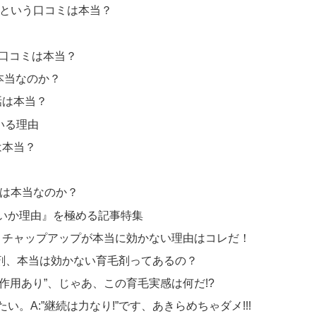
いという口コミは本当？
う口コミは本当？
は本当なのか？
話は本当？
いる理由
は本当？
話は本当なのか？
いか理由』を極める記事特集
 チャップアップが本当に効かない理由はコレだ！
剤、本当は効かない育毛剤ってあるの？
副作用あり”、じゃあ、この育毛実感は何だ!?
。A:”継続は力なり!”です、あきらめちゃダメ!!!