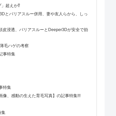
ップ」超えか⁉
per3Dとバリアスルー併用、妻や友人らから、しっ
皮浸透、バリアスルーとDeeper3Dが安全で効
毛薄毛ハゲの考察
記事特集
事特集
像、感動の生えた育毛写真】の記事特集!!!
特集