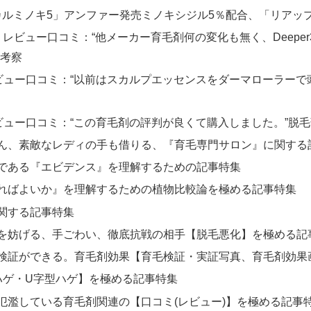
カルミノキ5」アンファー発売ミノキシジル5％配合、「リア
通販・レビュー口コミ：“他メーカー育毛剤何の変化も無く、Dee
の考察
レビュー口コミ：“以前はスカルプエッセンスをダーマローラーで頭
レビュー口コミ：“この育毛剤の評判が良くて購入しました。”脱
ん、素敵なレディの手も借りる、『育毛専門サロン』に関する
である『エビデンス』を理解するための記事特集
ればよいか』を理解するための植物比較論を極める記事特集
関する記事特集
を妨げる、手ごわい、徹底抗戦の相手【脱毛悪化】を極める記
検証ができる。育毛剤効果【育毛検証・実証写真、育毛剤効果画
ハゲ・U字型ハゲ】を極める記事特集
氾濫している育毛剤関連の【口コミ(レビュー)】を極める記事