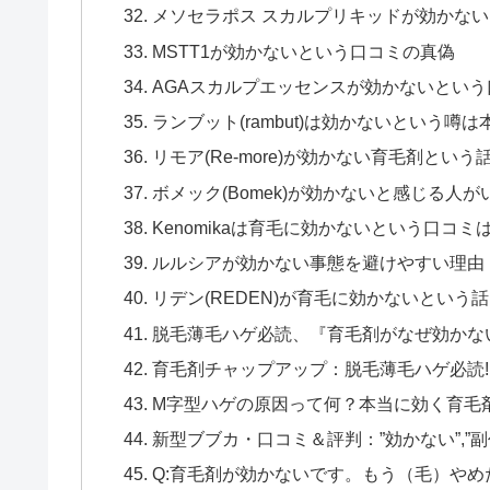
メソセラポス スカルプリキッドが効かな
MSTT1が効かないという口コミの真偽
AGAスカルプエッセンスが効かないとい
ランブット(rambut)は効かないという噂
リモア(Re-more)が効かない育毛剤という
ボメック(Bomek)が効かないと感じる人が
Kenomikaは育毛に効かないという口コミ
ルルシアが効かない事態を避けやすい理由
リデン(REDEN)が育毛に効かないという
脱毛薄毛ハゲ必読、『育毛剤がなぜ効かな
育毛剤チャップアップ：脱毛薄毛ハゲ必読!
M字型ハゲの原因って何？本当に効く育毛
新型ブブカ・口コミ＆評判：”効かない”,”
Q:育毛剤が効かないです。もう（毛）やめたい