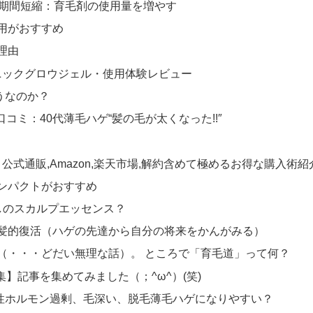
復期間短縮：育毛剤の使用量を増やす
用がおすすめ
理由
ニックグロウジェル・使用体験レビュー
どうなのか？
)口コミ：40代薄毛ハゲ“髪の毛が太くなった!!″
式通販,Amazon,楽天市場,解約含めて極めるお得な購入術紹介
ンパクトがおすすめ
果なしのスカルプエッセンス？
髪的復活（ハゲの先達から自分の将来をかんがみる）
（・・・どだい無理な話）。 ところで「育毛道」って何？
】記事を集めてみました（；^ω^）(笑)
男性ホルモン過剰、毛深い、脱毛薄毛ハゲになりやすい？