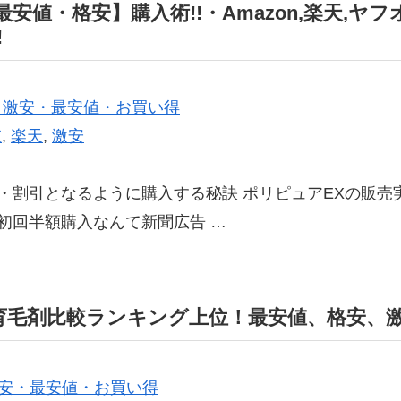
安値・格安】購入術!!・Amazon,楽天,ヤフ
!
 激安・最安値・お買い得
値
,
楽天
,
激安
・割引となるように購入する秘訣 ポリピュアEXの販売実
初回半額購入なんて新聞広告 …
育毛剤比較ランキング上位！最安値、格安、
激安・最安値・お買い得