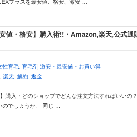
スEXプラスを最安値、格安、激安 …
安値・格安】購入術!!・Amazon,楽天,公式
女性育毛
,
育毛剤 激安・最安値・お買い得
,
楽天
,
解約
,
返金
格安】購入・どのショップでどんな注文方法すればいいの？ 
のでしょうか。 同じ …