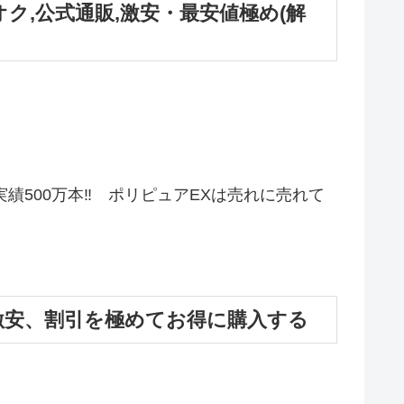
オク,公式通販,激安・最安値極め(解
績500万本‼ ポリピュアEXは売れに売れて
激安、割引を極めてお得に購入する