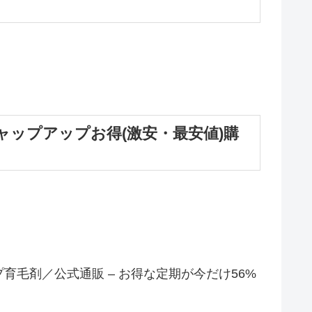
ップアップお得(激安・最安値)購
毛剤／公式通販 – お得な定期が今だけ56%