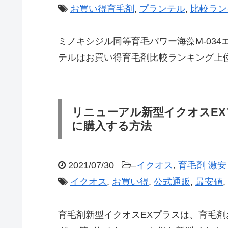
お買い得育毛剤
,
プランテル
,
比較ラン
ミノキシジル同等育毛パワー海藻M-03
テルはお買い得育毛剤比較ランキング上位
リニューアル新型イクオスEX
に購入する方法
2021/07/30
–
イクオス
,
育毛剤 激
イクオス
,
お買い得
,
公式通販
,
最安値
,
育毛剤新型イクオスEXプラスは、育毛剤