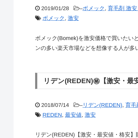
2019/01/28
–
ボメック
,
育毛剤 激
ボメック
,
激安
ボメック(Bomek)を激安価格で買い
ンの多い楽天市場などを想像する人が多
リデン(REDEN)㊙【激安・最
2018/07/14
–
リデン(REDEN)
,
育毛
REDEN
,
最安値
,
激安
リデン(REDEN)【激安・最安値・格安】