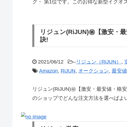
グ・ 第1位です。このお得な新型イクオ
リジュン(RiJUN)㊙【激安・最
訣!
2021/06/12
–
リジュン（RiJUN）
,
Amazon
,
RiJUN
,
オークション
,
最安値
リジュン(RiJUN)㊙【激安・最安値・
のショップでどんな注文方法を選べばよい