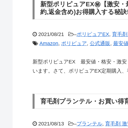
新型ポリピュアEX㊙【激安・最
約,返金含め)お得購入する秘訣
2021/08/21
–
ポリピュアEX
,
育毛剤
Amazon
,
ポリピュア
,
公式通販
,
最安
新型ポリピュアEX 最安値・格安・激安
います。さて、ポリピュアEX定期購入、
育毛剤プランテル・お買い得
2021/08/13
–
プランテル
,
育毛剤 