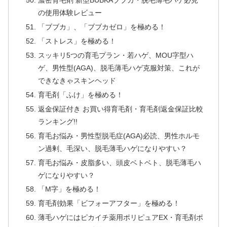
濃密育毛剤 新型BUBKAブブカ・脱毛薄毛ハゲ必見
の使用体験レビュー
「ブブカ」、「ブブカゼロ」を極める！
「ストレス」を極める！
スッキリ5つの育毛プラン・若ハゲ、MOU字型ハ
ゲ、男性型(AGA)、脱毛薄毛ハゲ克服対策、これが
できなきゃスキンヘッド
育毛剤「ふけ」を極める！
返金保証付き お買い得育毛剤・育毛剤返金保証比較
ランキング!!
育毛お悩み・男性型脱毛症(AGA)必読、男性ホルモ
ン過剰、毛深い、脱毛薄毛ハゲになりやすい？
育毛お悩み・皮脂多い、頭皮ベトベト、脱毛薄毛ハ
ゲになりやすい？
「M字」を極める！
育毛剤効果「ビフォーアフター」を極める！
薄毛ハゲにはピカイチ薬用ポリピュアEX・育毛剤ポ