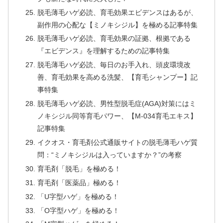
脱毛薄毛ハゲ必読、育毛効果エビデンスはあるが、
副作用の心配な【ミノキシジル】を極める記事特集
脱毛薄毛ハゲ必読、育毛効果の証拠、根拠である
『エビデンス』を理解するための記事特集
脱毛薄毛ハゲ必読、毎日のお手入れ、頭皮環境改
善、育毛効果を高める洗髪、【育毛シャンプー】記
事特集
脱毛薄毛ハゲ必読、男性型脱毛症(AGA)対策にはミ
ノキシジル同等育毛パワー、【M-034育毛エキス】
記事特集
イクオス・育毛剤公式通販サイトの脱毛薄毛ハゲ質
問：“ミノキシジルは入っていますか？”の考察
育毛剤「脱毛」を極める！
育毛剤「医薬品」極める！
「U字型ハゲ」を極める！
「O字型ハゲ」を極める！