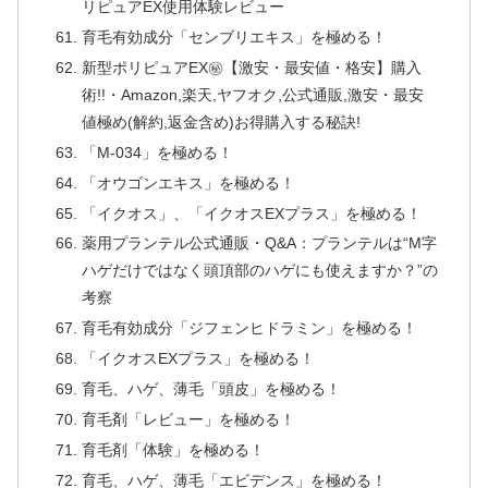
リピュアEX使用体験レビュー
育毛有効成分「センブリエキス」を極める！
新型ポリピュアEX㊙【激安・最安値・格安】購入
術!!・Amazon,楽天,ヤフオク,公式通販,激安・最安
値極め(解約,返金含め)お得購入する秘訣!
「M-034」を極める！
「オウゴンエキス」を極める！
「イクオス」、「イクオスEXプラス」を極める！
薬用プランテル公式通販・Q&A：プランテルは“M字
ハゲだけではなく頭頂部のハゲにも使えますか？”の
考察
育毛有効成分「ジフェンヒドラミン」を極める！
「イクオスEXプラス」を極める！
育毛、ハゲ、薄毛「頭皮」を極める！
育毛剤「レビュー」を極める！
育毛剤「体験」を極める！
育毛、ハゲ、薄毛「エビデンス」を極める！