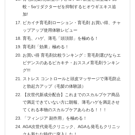
較・5αリダクターゼを抑制するヒオウギエキス追
加!
ピカイチ育毛剤ローション・育毛剤 お買い得、チャ
ップアップ使用体験レビュー
育毛、ハゲ、薄毛「頭頂部」を極める！
育毛剤「効果」極める！
お買い得 育毛剤比較ランキング：育毛剤選びならエ
ビデンスのあるピカキチ・おススメ育毛剤ランキン
グ!!!
ストレス コントロールと頭皮マッサージで薄毛防止
と勃起力アップ（毛髪の体験談）
【次世代新成分配合】これまでのスカルプケア商品
で満足できていない方に朗報、薄毛ハゲを満足させ
てくれる本物のスカルプケアあらわる！！！
「フィンジア 副作用」を極める！
AGA次世代発毛クリニック、AGAも発毛もクリニッ
クも新たな時代に突入した！