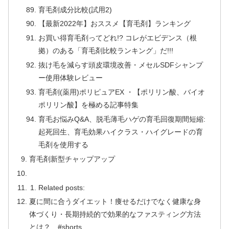
育毛剤成分比較(試用2)
【最新2022年】おススメ【育毛剤】ランキング
お買い得育毛剤ってどれ!? コレがエビデンス（根
拠）のある「育毛剤比較ランキング」だ!!!
抜け毛を減らす頭皮環境改善・メセルSDFシャンプ
ー使用体験レビュー
育毛剤(薬用)ポリピュアEX ・【ポリリン酸、バイオ
ポリリン酸】を極める記事特集
育毛お悩みQ&A、脱毛薄毛ハゲの育毛回復期間短縮:
起死回生、育毛効果ハイクラス・ハイグレードの育
毛剤を使用する
育毛剤新型チャップアップ
Related posts:
夏に間に合うダイエット！痩せるだけでなく健康な身
体づくり・長期持続的で効果的なファスティング方法
とは？ #shorts