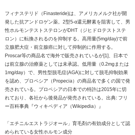
フィナステリド（Finasteride)は、アメリカメルク社が開
発した抗アンドロゲン薬。2型5-α還元酵素を阻害して、男
性ホルモンテストステロンがDHT（ジヒドロテストステ
ロン）に転換されるのを抑制する。高用量(5mg/day)で前
立腺肥大症・前立腺癌に対して抑制的に作用する。
Proscar等の商品名で海外で販売されているが[1]、日本で
は前立腺の治療薬としては未承認。低用量（0.2mgまたは
1mg/day）で、男性型脱毛症(AGA)に対して脱毛抑制効果
を認め、プロペシア（Propecia）の商品名で多くの国で発
売されている。プロペシアの日本での特許は2015年に切
れており、各社から後発品が発売されている。出典: フリ
ー百科事典『ウィキペディア（Wikipedia）』
「エチニルエストラジオール」育毛剤の有効成分として認
められている女性ホルモン成分