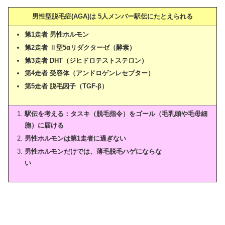
男性型脱毛症(AGA)は 5人メンバー駅伝にたとえられる
第1走者 男性ホルモン
第2走者 Ⅱ型5αリダクターゼ（酵素）
第3走者 DHT（ジヒドロテストステロン）
第4走者 受容体（アンドロゲンレセプター）
第5走者 脱毛因子（TGF-β）
駅伝を考える：タスキ（脱毛指令）をゴール（毛乳頭や毛母細
胞）に届ける
男性ホルモンは第1走者に過ぎない
男性ホルモンだけでは、薄毛脱毛ハゲにならな
い