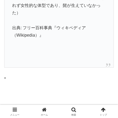
れず女性的な体型であり、髭が生えていなかっ
た）
出典: フリー百科事典『ウィキペディア
（Wikipedia）』
*
チャップアップサプリメント成分表には、
メニュー
ホーム
検索
トップ