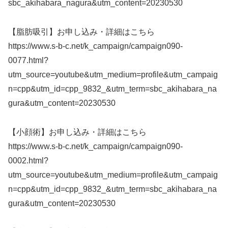
sbc_akihabara_nagura&utm_content=20230530
【脂肪吸引】お申し込み・詳細はこちら
https://www.s-b-c.net/k_campaign/campaign090-
0077.html?
utm_source=youtube&utm_medium=profile&utm_campaig
n=cpp&utm_id=cpp_9832_&utm_term=sbc_akihabara_na
gura&utm_content=20230530
【小顔術】お申し込み・詳細はこちら
https://www.s-b-c.net/k_campaign/campaign090-
0002.html?
utm_source=youtube&utm_medium=profile&utm_campaig
n=cpp&utm_id=cpp_9832_&utm_term=sbc_akihabara_na
gura&utm_content=20230530