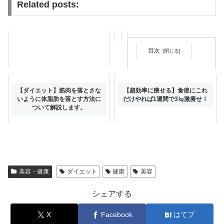
Related posts:
目次
【食べ痩せ】理想的なダイエッ
【ダイエット】筋肉を落とさな
【超効率に痩せる】食後にこれ
ト方法で着実に痩せれます！
いように体脂肪を落とす方法に
だけやれば1週間で3㎏激痩せ！
ついて解説します。
美容・健康
ダイエット
健康
美容
シェアする
X
Facebook
はてブ