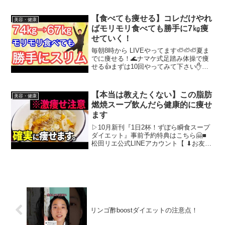
／／LUNA TEAVENUS STOCK紫菊芋パ
ウダー 国産 150g 太陽食品 国産ほうじ...
【食べても痩せる】コレだけやれ
美容・健康
ばモリモリ食べても勝手に7㎏痩
せていく！
毎朝8時から LIVEやってます🦥🦥🦥夏ま
でに痩せる！🌊ナマケ式足踏み体操で痩
せる👍まずは10回やってみて下さい✋併
せて下記の動画もやってみて下さい✋
⬇️⬇️⬇️⬇️⬇️⬇️⬇️⬇️⬇️⬇️⬇️【50代でも－16kg】1時間
歩くよりバンザイ...
【本当は教えたくない】この脂肪
美容・健康
燃焼スープ飲んだら健康的に痩せ
ます
▷10月新刊『1日2杯！ずぼら瞬食スープ
ダイエット』事前予約特典はこちら🤗■
松田リエ公式LINEアカウント【 ⬇︎お友達
追加でプレゼント⬇︎ 】🎁食べ痩せ小冊子
２冊 🎁脱リバウンド動画３本 🎁食べ痩せ
２週間レシピ 🎁食べ痩せおすすめ度診
断...
リンゴ酢boostダイエットの注意点！