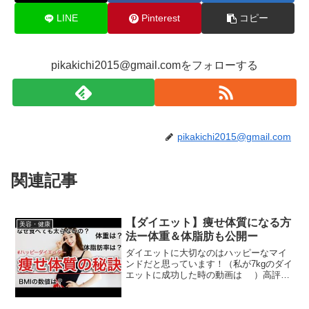
LINE
Pinterest
コピー
pikakichi2015@gmail.comをフォローする
pikakichi2015@gmail.com
関連記事
【ダイエット】痩せ体質になる方
美容・健康
法ー体重＆体脂肪も公開ー
ダイエットに大切なのはハッピーなマイ
ンドだと思っています！（私が7kgのダイ
エットに成功した時の動画は ）高評価
ボタンやコメント、励みになります！動
画の感想教えてね！チャンネル登録もよ
ろしくお願いします♡【BMIの数値が調