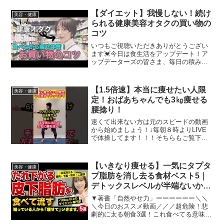
べられるサイト】...
【ダイエット】我慢しない！続け
美容・健康
られる健康美容オタクの買い物の
コツ
いつもご視聴いただきありがとうござい
ます💓今日は食生活をアップデート！ア
ップデーターズの皆さま、毎日の積み重
ねで身体をいたわって、健康＝美容の積
み重ねをして下さいね
♡∽∽∽∽∽∽∽∽∽∽∽∽∽∽∽∽∽∽∽∽∽∽∽
【1.5倍速】本当に痩せたい人限
美容・健康
∽∽∽∽∽∽∽∽∽📸inst...
定！おばあちゃんでも3㎏痩せる
腰捻り！
速くて出来ない方は元のスピードの動画
から始めましょう！↓毎朝８時よりLIVE
で体操してます！！！そちらもご覧下さ
いね！！！併せて下記の動画もやってみ
て下さい✋⬇️⬇️⬇️⬇️⬇️⬇️⬇️⬇️⬇️⬇️⬇️【50代でも－
16kg】1時間歩くより...
【いきなり痩せる】一気にタプタ
美容・健康
プ脂肪を消し去る食材ベスト5｜
デトックスレベルが半端ないから
毎日食べて！
▼著書「自然やせ力」ーーーーーー＼＼
＼今日のおススメ動画／／／超危険！悲
劇的に太る朝食3選！これ食べてる意味が
わからない＼＼＼今日のおススメ商品／