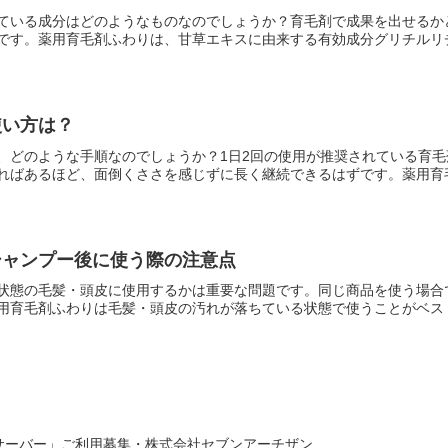
ている成分はどのようなものなのでしょうか？育毛剤で成果を出せるか
です。薬用育毛剤ふわりは、甘草エキスに由来する有効成分グリチルリチン
使い方は？
、どのような手順なのでしょうか？1日2回の使用が推奨されている育
ればあるほど、面倒くささを感じずに長く継続できるはずです。薬用育毛剤
シャンプー後に使う際の注意点
状態の毛髪・頭皮に使用するかは重要な問題です。同じ商品を使う場合
用育毛剤ふわりは毛髪・頭皮の汚れが落ちている状態で使うことがベストと
s レンタルサーバー」ご利用募集・株式会社セブンアーチザン