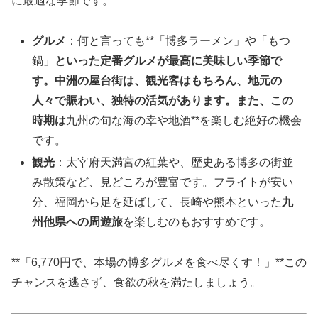
に最適な季節です。
グルメ
：何と言っても**「博多ラーメン」や「もつ
鍋」
といった定番グルメが最高に美味しい季節で
す。中洲の屋台街は、観光客はもちろん、地元の
人々で賑わい、独特の活気があります。また、この
時期は
九州の旬な海の幸や地酒**を楽しむ絶好の機会
です。
観光
：太宰府天満宮の紅葉や、歴史ある博多の街並
み散策など、見どころが豊富です。フライトが安い
分、福岡から足を延ばして、長崎や熊本といった
九
州他県への周遊旅
を楽しむのもおすすめです。
**「6,770円で、本場の博多グルメを食べ尽くす！」**この
チャンスを逃さず、食欲の秋を満たしましょう。