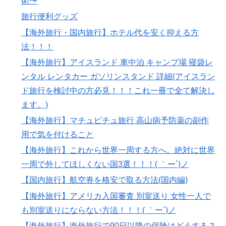
術〜
旅行便利グッズ
【海外旅行・国内旅行】ホテル代を安く抑える方
法！！！
【海外旅行】アイスランド 車中泊 キャンプ場 寝袋レ
ンタル レンタカー ガソリンスタンド 詳細(アイスラン
ド旅行を検討中の方必見！！！これ一冊で全て解決し
ます。)
【海外旅行】マチュピチュ旅行 高山病予防薬の副作
用で気を付けること
【海外旅行】これから世界一周する方へ。絶対に世界
一周で外してほしくない国3選！！！( ｀ー´)ノ
【国内旅行】航空券を格安で取る方法(国内編)
【海外旅行】アメリカ入国審査 別室送り 女性一人で
も別室送りにならない方法！！！( ｀ー´)ノ
【海外旅行】海外旅行で90日以降の保険はどうする？