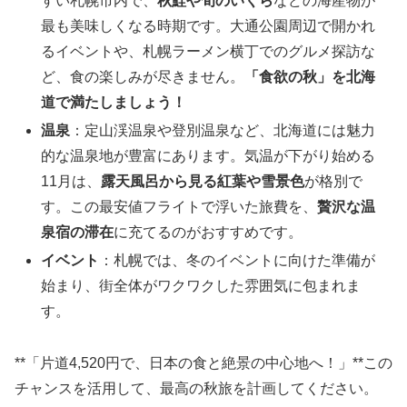
すい札幌市内で、
秋鮭や旬のいくら
などの海産物が
最も美味しくなる時期です。大通公園周辺で開かれ
るイベントや、札幌ラーメン横丁でのグルメ探訪な
ど、食の楽しみが尽きません。
「食欲の秋」を北海
道で満たしましょう！
温泉
：定山渓温泉や登別温泉など、北海道には魅力
的な温泉地が豊富にあります。気温が下がり始める
11月は、
露天風呂から見る紅葉や雪景色
が格別で
す。この最安値フライトで浮いた旅費を、
贅沢な温
泉宿の滞在
に充てるのがおすすめです。
イベント
：札幌では、冬のイベントに向けた準備が
始まり、街全体がワクワクした雰囲気に包まれま
す。
**「片道4,520円で、日本の食と絶景の中心地へ！」**この
チャンスを活用して、最高の秋旅を計画してください。