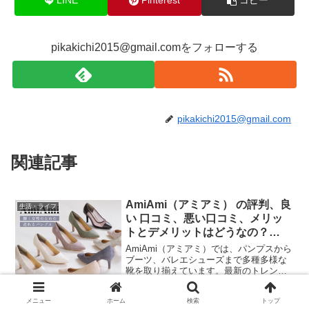
LINE
Pinterest
コピー
pikakichi2015@gmail.comをフォローする
pikakichi2015@gmail.com
関連記事
AmiAmi（アミアミ） の評判、良
生活・ライフ
い 口コミ、悪い口コミ、メリッ
トとデメリットはどうなの？
【徹底解説】
AmiAmi（アミアミ）では、パンプスから
ブーツ、バレエシューズまで多種多様な
靴を取り揃えています。最新のトレンド
を取り入れた商品と高品質なカスタマー
サービスで、あなたの足元を彩ります。
メニュー
ホーム
検索
トップ
自分らしい一足を見つけて、新たな一歩