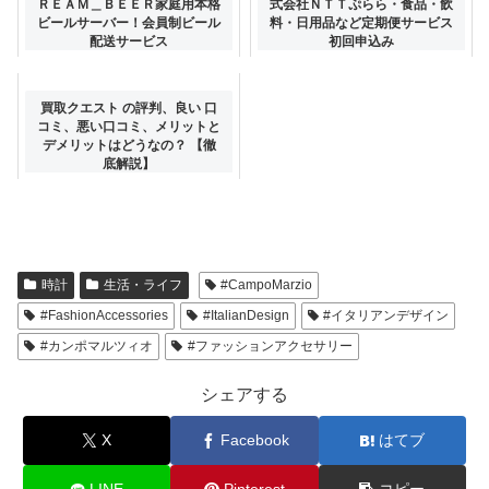
ＲＥＡＭ＿ＢＥＥＲ家庭用本格
式会社ＮＴＴぷらら・食品・飲
ビールサーバー！会員制ビール
料・日用品など定期便サービス
配送サービス
初回申込み
買取クエスト の評判、良い 口
コミ、悪い口コミ、メリットと
デメリットはどうなの？ 【徹
底解説】
時計
生活・ライフ
#CampoMarzio
#FashionAccessories
#ItalianDesign
#イタリアンデザイン
#カンポマルツィオ
#ファッションアクセサリー
シェアする
X
Facebook
はてブ