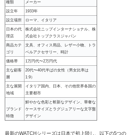
種類
メーカー
設立年
1933年
設立場所
ローマ、イタリア
日本の代
株式会社ニップインターナショナル、株
理店
式会社トップクラスジャパン
商品カテ
文具、オフィス用品、レザー小物、トラ
ゴリ
ベルアクセサリー、時計
価格帯
1万円代〜2万円代
主な顧客
20代〜40代半ばの女性（男女比率は
層
1:9）
主な展開
イタリア国内、日本、その他世界各国の
地域
主要都市
鮮やかな色彩と斬新なデザイン、華奢な
ブランド
ケースサイズとラグジュアリーな文字盤
特徴
デザイン
最新のWATCHシリーズは日本で初上陸し、以下の5つの