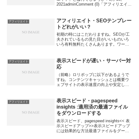
2021adminComment (0)「アフィリエイ
ト」とは何でしょうか？ グーグルに聞け
ばだいた Posted inアフィリエイト
Edit"「アフィリエイト」と...
アフィリエイト・SEOテンプレー
アフィリエイト
トどれがいい？
初期の時にはこだわりますね。SEOが工
夫されているもの見た目がいいものいろ
いろ有料無料たくさんあります。ワード
プレス（WP）ならば、変更がよくできて
使いやすいです。FTPを使う HTMLなど
ありますが、ワードプレス（WP）が使い
表示スピードが遅い・サーバー対
アフィリエイト
やすいです。...
応
（前略）ロリポップに以下があるようで
すね。コンテンツキャッシュとは概要ウ
ェブサイトの表示速度の向上や安定した
表示に役立つ機能です。お客様のウェブ
サイトの表示内容を、「コンテンツキャ
ッシュサーバー」に一時的に記録（キャ
表示スピード・pagespeed
アフィリエイト
ッシュ）し、同じウェブサ...
insights :適用済の最適ファイル
をダウンロードする
表示スピード、pagespeed insights<< 表
示スピードアップ>>表示スピードアップ
には効果的な方法最適ファイルをグーグ
ルが教えてくれる！Google Link