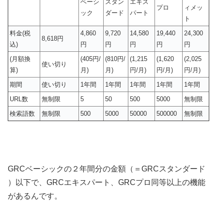
ベーシ
スタン
エキス
プロ
ィメッ
ック
ダード
パート
ト
料金(税
4,860
9,720
14,580
19,440
24,300
8,618円
込)
円
円
円
円
円
(月額換
(405円/
(810円/
(1,215
(1,620
(2,025
使い切り
算)
月)
月)
円/月)
円/月)
円/月)
期間
使い切り
1年間
1年間
1年間
1年間
1年間
URL数
無制限
5
50
500
5000
無制限
検索語数
無制限
500
5000
50000
500000
無制限
GRCベーシックの２年間分の金額（＝GRCスタンダード
）以下で、GRCエキスパート、GRCプロ同等以上の機能
があるんです。