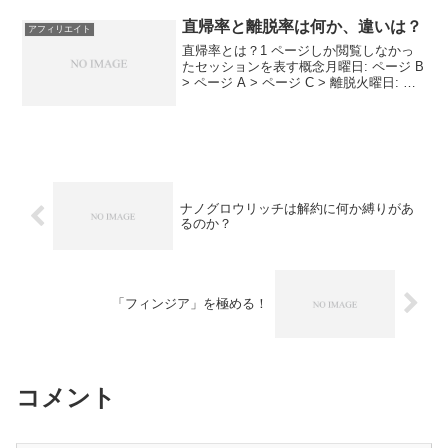
↓PageSpeed Insights表示スピードアップ
には効果的...
直帰率と離脱率は何か、違いは？
アフィリエイト
直帰率とは？1 ページしか閲覧しなかっ
たセッションを表す概念月曜日: ページ B
> ページ A > ページ C > 離脱火曜日: ペ
ージ B > 離脱水曜日: ページ A > ページ
C > ページ B > 離脱木曜日: ページ C >
...
ナノグロウリッチは解約に何か縛りがあ
るのか？
「フィンジア」を極める！
コメント