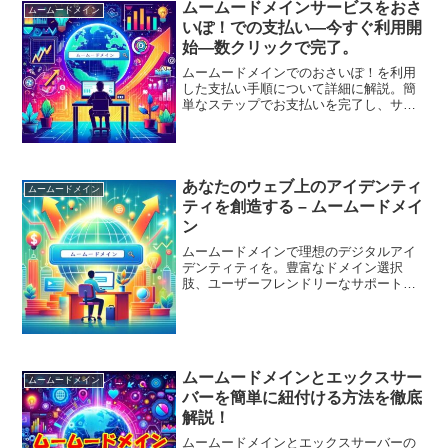
ムームードメインサービスをおさ
ムームードメイン
いぽ！での支払い—今すぐ利用開
始—数クリックで完了。
ムームードメインでのおさいぽ！を利用
した支払い手順について詳細に解説。簡
単なステップでお支払いを完了し、サー
ビス利用をスムーズに開始しましょう。
あなたのウェブ上のアイデンティ
ムームードメイン
ティを創造する – ムームードメイ
ン
ムームードメインで理想のデジタルアイ
デンティティを。豊富なドメイン選択
肢、ユーザーフレンドリーなサポート、
ビジネスの可能性を広げるツールを提
供。
ムームードメインとエックスサー
ムームードメイン
バーを簡単に紐付ける方法を徹底
解説！
ムームードメインとエックスサーバーの