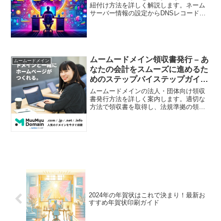
紐付け方法を詳しく解説します。ネーム
サーバー情報の設定からDNSレコードの
編集まで、ステップバイステップでサポ
ート。スムーズなサイト運営を実現する
ためのガイドです。
ムームードメイン領収書発行 – あ
ムームードメイン
なたの会計をスムーズに進めるた
めのステップバイステップガイ
ド!
ムームードメインの法人・団体向け領収
書発行方法を詳しく案内します。適切な
方法で領収書を取得し、法規準拠の領収
書を保持しましょう。
2024年の年賀状はこれで決まり！最新お
すすめ年賀状印刷ガイド