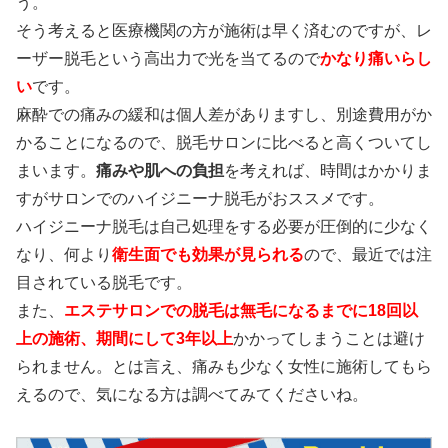
う。
そう考えると医療機関の方が施術は早く済むのですが、レ
ーザー脱毛という高出力で光を当てるので
かなり痛いらし
い
です。
麻酔での痛みの緩和は個人差がありますし、別途費用がか
かることになるので、脱毛サロンに比べると高くついてし
まいます。
痛みや肌への負担
を考えれば、時間はかかりま
すがサロンでのハイジニーナ脱毛がおススメです。
ハイジニーナ脱毛は自己処理をする必要が圧倒的に少なく
なり、何より
衛生面でも効果が見られる
ので、最近では注
目されている脱毛です。
また、
エステサロンでの脱毛は無毛になるまでに18回以
上の施術、期間にして3年以上
かかってしまうことは避け
られません。とは言え、痛みも少なく女性に施術してもら
えるので、気になる方は調べてみてくださいね。