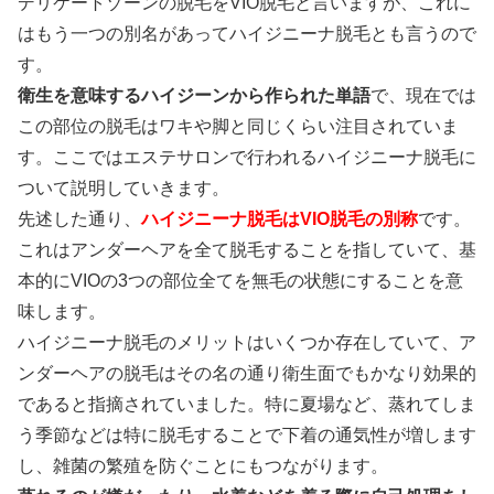
デリケートゾーンの脱毛をVIO脱毛と言いますが、これに
はもう一つの別名があって
ハイジニーナ脱毛
とも言うので
す。
衛生を意味するハイジーンから作られた単語
で、現在では
この部位の脱毛はワキや脚と同じくらい注目されていま
す。ここではエステサロンで行われるハイジニーナ脱毛に
ついて説明していきます。
先述した通り、
ハイジニーナ脱毛はVIO脱毛の別称
です。
これはアンダーヘアを全て脱毛することを指していて、基
本的にVIOの3つの部位全てを無毛の状態にすることを意
味します。
ハイジニーナ脱毛のメリット
はいくつか存在していて、ア
ンダーヘアの脱毛はその名の通り衛生面でもかなり効果的
であると指摘されていました。特に夏場など、蒸れてしま
う季節などは特に脱毛することで下着の通気性が増します
し、雑菌の繁殖を防ぐことにもつながります。