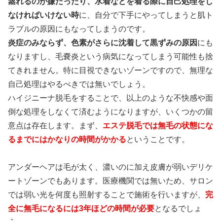
蒸れるのが嫌だったり、水着などを着る際に自己処理をし
なければいけない時
に、自分で下手にやってしまうと肌ト
ラブルの原因にもなってしまうのです。
炎症のみならず、色素がさらに沈着して黒ずみの原因
にも
なりますし、毛嚢炎という病気になってしまう可能性も捨
てきれません。特に目視できないゾーンですので、無理な
自己処理はやるべきでは無いでしょう。
ハイジニーナ脱毛をすることで、以上のような不快感や面
倒な処理をしなくて済むようになりますが、いくつかの留
意点は存在します。まず、
エステ脱毛では無毛の状態にな
るまでにはかなりの時間がかかる
ということです。
アンダーヘアは毛が太く、濃いのに加え皮膚が弱いデリケ
ートゾーンでもあります。医療機関では無いため、サロン
では弱い光を何度も照射することで施術を行いますが、
完
全に無毛になるには3年ほどの時間が必要
となるでしょ