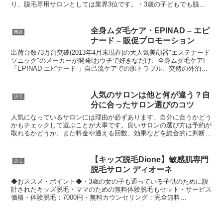
り、脱毛専用サロンとしては業界3位です。・3歳の子どもでも脱毛
できると話題になり、テレビ番組などでも取り上げら...
全身ムダ毛ケア・EPINAD – エピ
機器
ナード – 販促プロモーション
出荷台数73万台突破(2013年4月末現在)の大人気美顔器"エステナード
ソニック"のメーカーが開発!おウチで好きなだけ、全身ムダ毛ケア!
「EPINAD-エピナード-」自己流ケアでの肌トラブル、突然の外泊、
エステはハードルが高い…人には言えな...
人気のサロンは他と何が違う？自
脱毛
分に合ったサロン選びのコツ
人気になっているサロンには理由が必ずあります。自分に合うかどう
かもチェックして選ぶことが大事です。良いサロンの選び方は予約が
取れるかどうか、また料金や通える回数、効果などを総合的に判断し
て選ぶのがポイントです。
【キッズ脱毛Dione】敏感肌専門
脱毛
脱毛サロン ディオーネ
◆おススメ・ポイント◆・3歳の女の子も通っている子供のために設
計されたキッズ脱毛・ママのための無料体験脱毛もセット・サービス
価格・体験脱毛：7000円・無料カウンセリング：完全無料
☆☆☆☆☆☆☆☆☆☆☆☆☆☆☆☆☆☆☆☆☆☆☆Dione痛く...