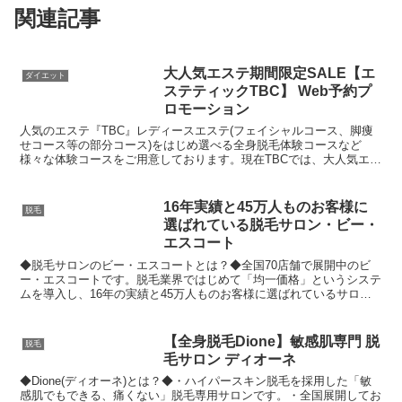
関連記事
大人気エステ期間限定SALE【エ
ダイエット
ステティックTBC】 Web予約プ
ロモーション
人気のエステ『TBC』レディースエステ(フェイシャルコース、脚痩
せコース等の部分コース)をはじめ選べる全身脱毛体験コースなど
様々な体験コースをご用意しております。現在TBCでは、大人気エス
テ期間限定SALEを実施中です。★燃焼スリム★TBC...
16年実績と45万人ものお客様に
脱毛
選ばれている脱毛サロン・ビー・
エスコート
◆脱毛サロンのビー・エスコートとは？◆全国70店舗で展開中のビ
ー・エスコートです。脱毛業界ではじめて「均一価格」というシステ
ムを導入し、16年の実績と45万人ものお客様に選ばれているサロン
です。◆おススメ理由◆常にお客様の立場に立ち、お客様...
【全身脱毛Dione】敏感肌専門 脱
脱毛
毛サロン ディオーネ
◆Dione(ディオーネ)とは？◆・ハイパースキン脱毛を採用した「敏
感肌でもできる、痛くない」脱毛専用サロンです。・全国展開してお