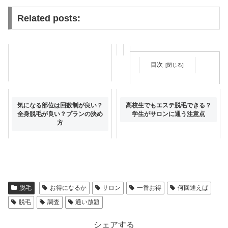
Related posts:
目次
全身脱毛ってどこまで脱毛して
気になる部位は回数制が良い？
高校生でもエステ脱毛できる？
くれるの？1回の施術時間は？
全身脱毛が良い？プランの決め
学生がサロンに通う注意点
方
脱毛
お得になるか
サロン
一番お得
何回通えば
脱毛
調査
通い放題
シェアする