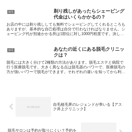
診察を行います丁寧、親切な対応をお約束プライバシーを重...
剃り残しがあったらシェービング
脱毛
代金はいくらかかるの？
お店の中には剃り残ししても無料でシェービングしてくれるところも
ありますが、基本的な自己処理は自分で行わなければなりません。シ
ェービング代が別途かかる所は1部位に対し1000円程度です。決して
安くないためしっかり剃ってください。
あなたの近くにある脱毛クリニッ
脱毛
クは？
脱毛には大きく分けて2種類の方法があります。脱毛エステと病院で
行う医療脱毛です。大きく異なる点は脱毛器のパワーで、医療脱毛の
方が強いパワーで脱毛ができます。それぞれの違いを知ってから利用
するようにしましょう。
自毛植毛界のレジェンドが率いる【アス
ク井上クリニック】
脱毛サロンは予約が取りにくい？予約を