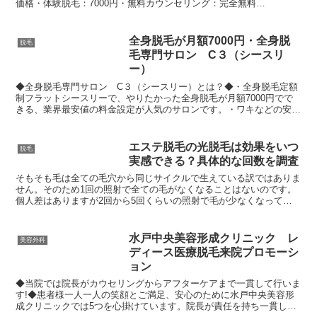
価格・体験脱毛：7000円・無料カウンセリング：完全無料
☆☆☆☆☆☆☆☆☆☆☆☆☆☆☆☆☆☆☆☆☆☆☆Dione痛く...
全身脱毛が月額7000円・全身脱
脱毛
毛専門サロン C３（シースリ
ー）
◆全身脱毛専門サロン C３（シースリー）とは？◆・全身脱毛定額
制フラットシースリーで、やりたかった全身脱毛が月額7000円でで
きる、業界最安値の料金設定が人気のサロンです。・ワキなどの安価
パーツでのお試しで無理な勧誘行為を行う事が一切ありま...
エステ脱毛の光脱毛は効果をいつ
脱毛
実感できる？具体的な回数を調査
そもそも毛は全ての毛穴から同じサイクルで生えている訳ではありま
せん。そのため1回の照射で全ての毛がなくなることはないのです。
個人差はありますが2回から5回くらいの照射で毛が少なくなってき
たと感じる人が多いようです。
水戸中央美容形成クリニック レ
美容外科
ディース医療脱毛来院プロモーシ
ョン
◆当院では院長がカウセリングからアフターケアまで一貫して行いま
す!◆患者様一人一人の笑顔とご満足、安心のために水戸中央美容形
成クリニックでは5つを心掛けています。院長が責任を持ち一貫して