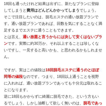
18回も通ったけれど結果は出ずに、新たなプランに登録
してしまうと
費用はどんどんかかってしまう
でしょう。
そこで注目したいのは、
脱毛エステの通い放題プラン
で
す。通い放題プランであれば、回数を気にすることなく満
足するまでエステに通うこともできます。
とは言え、
通い放題と言うからには決して安くはないプラ
ン
です。実際に約30万か、それ以上することは珍しくな
いですし、一見すると高いかも、と思われるかもしれませ
ん。
ですが、実はこの値段は
18回脱毛エステに通うのとほぼ
同等の値段
なのです。つまり、18回以上通うことを視野
に入れれば、通い放題プランであっても十分元は取れるこ
とになります。
逆に18回もかからずに綺麗に脱毛できた、という方もい
るでしょう。しかし油断して欲しく無いのは、
脱毛であっ