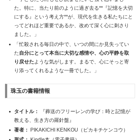
た。特に、当たり前のように過ぎ去る**『記憶を大切
にする』という考え方**が、現代を生きる私たちにと
ってどれほど重要であるか、改めて深く心に刺さり
ました。」
「忙殺される毎日の中で、いつの間にか見失ってい
た
自分にとって本当に大切な感情や、心の平静を取
り戻せた
ような気がします。まるで、心にそっと寄
り添ってくれるような一冊でした。」
珠玉の書籍情報
タイトル：
『葬送のフリーレンの学び：時と記憶が
教える、生き方の羅針盤』
著者：
PIKAKICHI KENKOU（ピカキチケンコウ）
形式：
Kindle本（電子書籍）