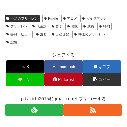
葬送のフリーレン
Kindle
アニメ
ガイドブック
フリーレン
人生論
哲学
感動
成長
時間
書籍レビュー
漫画
自己啓発
葬送のフリーレン
記憶
シェアする
X
Facebook
はてブ
LINE
Pinterest
コピー
pikakichi2015@gmail.comをフォローする