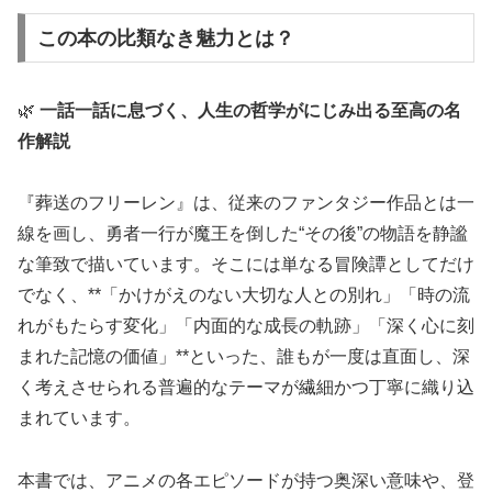
この本の比類なき魅力とは？
🌿
一話一話に息づく、人生の哲学がにじみ出る至高の名
作解説
『葬送のフリーレン』は、従来のファンタジー作品とは一
線を画し、勇者一行が魔王を倒した“その後”の物語を静謐
な筆致で描いています。そこには単なる冒険譚としてだけ
でなく、**「かけがえのない大切な人との別れ」「時の流
れがもたらす変化」「内面的な成長の軌跡」「深く心に刻
まれた記憶の価値」**といった、誰もが一度は直面し、深
く考えさせられる普遍的なテーマが繊細かつ丁寧に織り込
まれています。
本書では、アニメの各エピソードが持つ奥深い意味や、登