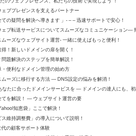
 あなたのウェブプレゼンス、私たちの技術で実現しよう ！
ウェブプレゼンスを支えるパートナー
の疑問を解決へ導きます 」- – – 迅速サポートで安心！
ウェブ転送サービスについてスムーズなコミュニケーション— 
ムーズなウェブサイト運営- 一緒に使えばもっと便利！
取得！新しいドメインの扉を開く！
？問題解決のステップを簡単解説！
単・便利なドメイン管理の始め方
ムーズに移行する方法 — DNS設定の悩みを解消！
、あなたに合ったドメインサービスを — ドメインの達人にも、
てを解説！ — ウェブサイト運営の要
ahoo!知恵袋」ここで解決！
ビス維持調整費」の導入について説明！
世代の顧客サポート体験