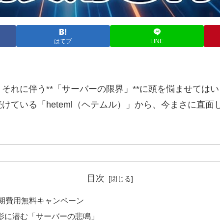
はてブ
LINE
それに伴う**「サーバーの限界」**に頭を悩ませては
けている「heteml（ヘテムル）」から、今まさに直
目次
X」初期費用無料キャンペーン
の影に潜む「サーバーの悲鳴」