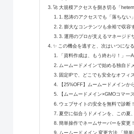
🚀 大規模アクセスを捌き切る「hete
1. 怒涛のアクセスでも「落ちない
2. 膨大なコンテンツも余裕で収容
3. 運用のプロが支えるマネージド
✨ この機会を逃すと、次はいつにな
「資料作成は、もう終わり！」—A
ムームードメインで始める独自ドメイン
固定IPで、どこでも安全なオフィ
【25%OFF】ムームードメインから始
【ムームードメイン×GMOコマース
ウェブサイトの安全を無料で診断！
夏空に似合うドメインを、この夏
簡単操作でネームサーバーを変更
ムームードメイン 変更方法 「簡