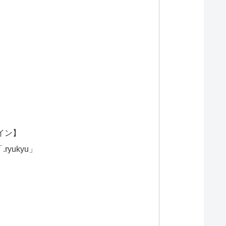
」
イン】
ryukyu」