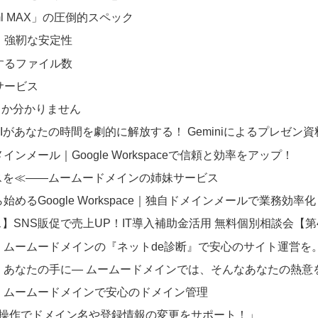
ml MAX」の圧倒的スペック
」強靭な安定性
するファイル数
サービス
るか分かりません
Iがあなたの時間を劇的に解放する！ Geminiによるプレゼ
メール｜Google Workspaceで信頼と効率をアップ！
スを≪——ムームードメインの姉妹サービス
めるGoogle Workspace｜独自ドメインメールで業務効率化
】SNS販促で売上UP！IT導入補助金活用 無料個別相談会【第
ムームードメインの『ネットde診断』で安心のサイト運営を
、あなたの手に— ムームードメインでは、そんなあなたの熱意
！ムームードメインで安心のドメイン管理
単操作でドメイン名や登録情報の変更をサポート！」