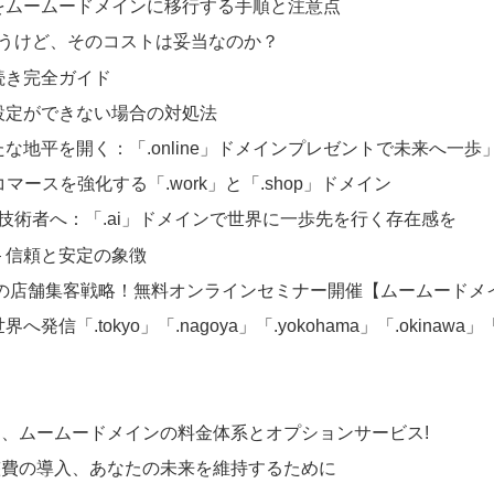
をムームードメインに移行する手順と注意点
言うけど、そのコストは妥当なのか？
続き完全ガイド
設定ができない場合の対処法
地平を開く：「.online」ドメインプレゼントで未来へ一歩
マースを強化する「.work」と「.shop」ドメイン
る技術者へ：「.ai」ドメインで世界に一歩先を行く存在感を
p — 信頼と安定の象徴
新の店舗集客戦略！無料オンラインセミナー開催【ムームードメ
.tokyo」「.nagoya」「.yokohama」「.okinawa」「.
、ムームードメインの料金体系とオプションサービス!
整費の導入、あなたの未来を維持するために