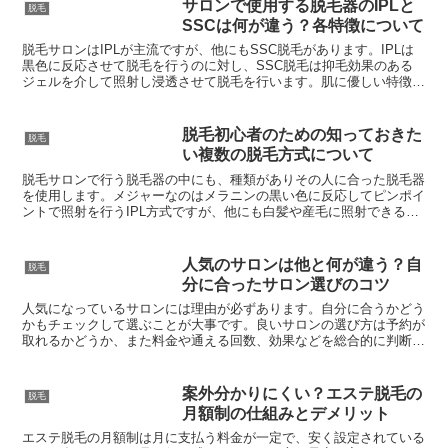
サロンで使用する脱毛器のIPLと
脱毛
SSCは何が違う？各特徴について
脱毛サロンはIPLが主流ですが、他にもSSC脱毛があります。IPLは
黒色に反応させて脱毛を行うのに対し、SSC脱毛は抑毛効果のある
ジェルを介して照射し浸透させて脱毛を行います。肌に優しい特徴も
あるため各メリットを確認して利用しましょう。
脱毛初心者のための知っておきた
脱毛
い複数の脱毛方式について
脱毛サロンで行う脱毛器の中にも、種類がありその人に合った脱毛器
を使用します。メジャーなのはメラニンの黒い色に反応してピンポイ
ントで照射を行うIPL方式ですが、他にも白髪や産毛に照射できる
SHR方式もあります。
人気のサロンは他と何が違う？自
脱毛
分に合ったサロン選びのコツ
人気になっているサロンには理由が必ずあります。自分に合うかどう
かもチェックして選ぶことが大事です。良いサロンの選び方は予約が
取れるかどうか、また料金や通える回数、効果などを総合的に判断し
て選ぶのがポイントです。
案外分かりにくい？エステ脱毛の
脱毛
月額制の仕組みとデメリット
エステ脱毛の月額制は月に支払う料金が一定で、安く設定されている