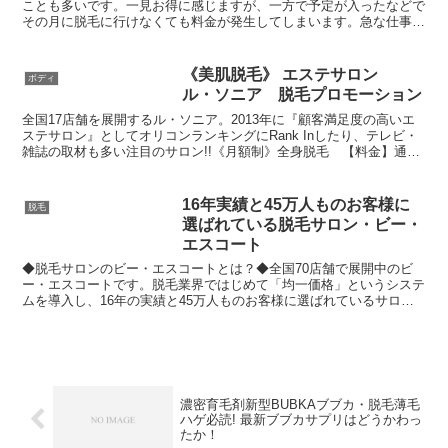
ことも多いです。一見お得に感じますが、一方で予定が入ったなどで
その月に脱毛に行けなくても料金が発生してしまいます。急な仕事や
予定が入りやすい人は違うプランがおすすめです。
《美肌脱毛》 エステサロン
ボディ
ル・ソニア 脱毛プロモーション
全国17店舗を展開するル・ソニア。2013年に『顧客満足度の高いエ
ステサロン』としてオリコンランキングにRank Inしたり、テレビ・
雑誌の取材も多い注目のサロン!!《月額制》全身脱毛 【料金】通常
月額9500円が今だけ初月250円(WEB...
16年実績と45万人ものお客様に
脱毛
選ばれている脱毛サロン・ビー・
エスコート
◆脱毛サロンのビー・エスコートとは？◆全国70店舗で展開中のビ
ー・エスコートです。脱毛業界ではじめて「均一価格」というシステ
ムを導入し、16年の実績と45万人ものお客様に選ばれているサロン
です。◆おススメ理由◆常にお客様の立場に立ち、お客様...
濃密育毛剤新型BUBKAブブカ・脱毛薄毛
ハゲ必読! 最新ブブカサプリはどうかわっ
たか！