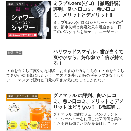
ミラブルzero(ゼロ) 【徹底解説】
美容・エステ
評判、良い 口コミ、悪い口コ
ミ、メリットとデメリット!!
ミラブルzero(ゼロ)はシャワーヘッドの革
命。節水技術と美容効果を融合させ、日
常のバスタイムを豊かに。ユーザーレビ
ューと経験をこちらでご確認くださ
い。"ご確認をお願いします。
ハリウッドスマイル：歯が白くて
健康・美容
爽やかなら、好印象で自信が持て
る！
▼歯を白くして爽やかな印象 おすすめの方はこちら▼・歯を白くし
て爽やかな印象にしたい！・マスクを外した時のギャップをなくした
い！・マスクで隠れた口元の印象が気になってしかたない！
グアマラル の評判、良い 口コ
美容・ダイエット・健康
ミ、悪い口コミ、メリットとデメ
リットはどうなの？ 【徹底解
説】
グアマラルは健康ジュースのブランド
で、シーベリーを使用した栄養価と美味
しさを兼ね備えた商品を提供していま
す。体の冷え改善や独特の味わいで新し