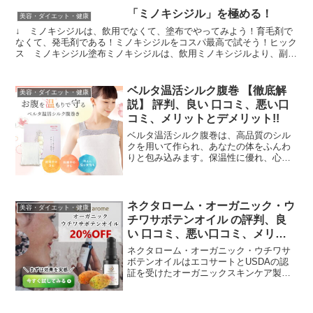
「ミノキシジル」を極める！
美容・ダイエット・健康
↓ ミノキシジルは、飲用でなくて、塗布でやってみよう！育毛剤で
なくて、発毛剤である！ミノキシジルをコスパ最高で試そう！ヒック
ス ミノキシジル塗布ミノキシジルは、飲用ミノキシジルより、副作
用は少ないはずだ！
ベルタ温活シルク腹巻 【徹底解
美容・ダイエット・健康
説】 評判、良い 口コミ、悪い口
コミ、メリットとデメリット!!
ベルタ温活シルク腹巻は、高品質のシル
クを用いて作られ、あなたの体をふんわ
りと包み込みます。保温性に優れ、心地
よさを提供します。この冬、ベルタの腹
巻で暖かさを感じてみませんか？
ネクタローム・オーガニック・ウ
美容・ダイエット・健康
チワサボテンオイル の評判、良
い 口コミ、悪い口コミ、メリッ
トとデメリットはどうなの？
ネクタローム・オーガニック・ウチワサ
【徹底解説】
ボテンオイルはエコサートとUSDAの認
証を受けたオーガニックスキンケア製品
です。肌の保湿やエイジングケアに優れ
た効果を発揮し、敏感肌の方でも安心し
てご使用いただけます。