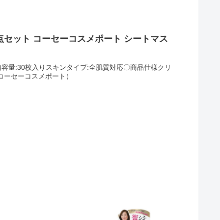
しております。【生産国】日本製【サイズ】長さ約38cm
なります。お支払い方法は、クレジットカード、DMM
了承ください。【注意点】【使用上及び取り扱いのご注
起算して7日間となっております。ご注文後のキャンセル
●なるべくシルクやウールの洗える中性洗剤をご使用下さ
について保証期間内であれば商品に同梱されている納品書
まで放置しないで下さい。●カメラやモニターの性質によ
いします。「予約商品の価格保証」対象商品です。詳しく
 コーセーコスメポート シートマス
ッグウォーマーの長さに関して、ふんわりとした生地の
内容量:30枚入りスキンタイプ:全肌質対応〇商品仕様クリ
出典コーセーコスメポート）