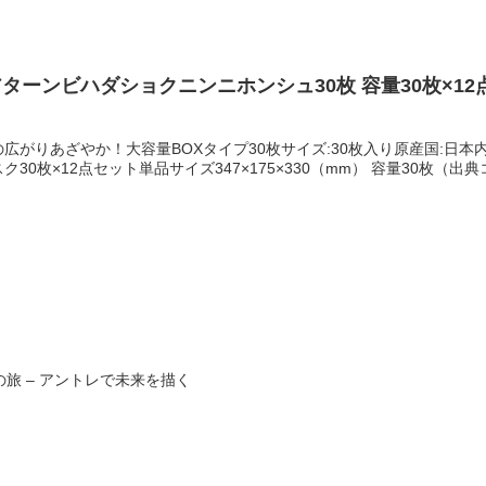
面は綿、裏面はシルク、内ゴム部分にポリエステル、ポリウレタンを使用
なく変更される場合があります。※こちらの商品は佐川急便の配送商品と
サイズです。実際のサイズと多少の誤差が生じる場合がございます。ご
となります。※営業所における荷物の保管期間は、初回配達可能日から
洗濯機で洗う場合は手洗いモードでネットの使用をおすすめします。 
。事前に十分にご検討いただいた上でご注文ください。■メーカー保証
ん。 ●乾燥機のご使用は避けてください。日陰で干し、長時間濡れたま
けいただくことができます。お手元に届きましたらご一緒に保管をお願
ーンビハダショクニンニホンシュ30枚 容量30枚×12点セット
がある場合がございますのでご理解願います。【丈の長さに関して】 レ
.5cm程の誤差は生じますので、ご了承の程お願いします。
広がりあざやか！大容量BOXタイプ30枚サイズ:30枚入り原産国:日本
30枚×12点セット単品サイズ347×175×330（mm） 容量30枚（
旅 – アントレで未来を描く