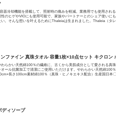
V
a 光美容器冷却機能を搭載して、照射時の痛みを軽減。業務用でも使用され
男性のヒゲやVIOにも使用可能で、家族やパートナーとのシェア使いに
。そんな想いを叶えるためにThaleiaは生まれました。Thaleia（タ
す。彼女は喜びと繁栄の女神であり、自然の力と調和 した美しさを象徴
なたがヴィーナスのように美しく開花していく日々を、Thaleiaがお
ワーなIPLフラッシュ照射サロンと同様のIPL（フラッシュ式）を採用。最大
射し、毛根に アプローチすることで、ムダ毛ケアだけでなく美肌ケアに
能で痛みを軽減IPLの照射面には光エネルギーの透過性及び冷却伝導性が
ながらム ダ毛ケアが行えます。照射口が冷えているため光照射後の冷却
肌に塗る必要がありません。※当社調べです。※効果には個人差があり
【
た場合は1年で1人 約14，000発（約25年分）の全身ケアが可能です
けます。使い続けるほどお手入れの頻度が減りラクになります。効果が
やわらかい天然綿100％の繊維に、古くから美肌成分として愛される真
照射レベルMEDIUMで照射した場合。※2）1回の使用で1000発、使い
チオール抗菌加工で清潔にご使用いただけます。やわらかい天然綿100
目安にしてください。※しばらく使用しなかった場合は、最初の2か月と
0cm×長さ100cm素材綿100％（真珠・ヒノキエキス配合）生産国日本
ます。※詳しい使用頻度については取扱説明書をご確認ください。便利な
）容量1枚
連続照射設定（オート照射モード）でもパワーを落とさずスピーディーに
す。ボディーなどの広い範囲や曲線のある箇所も効率的にケアすることが
っかりあたっていないとフラッシュ照射されない肌検知機能を搭載して
プロテクターを装着することをおすすめします。VIOから顔まで全身ケ
でケアすることができます。照射面積は約320mm?で、細かい範囲ま
の周り・額・口・喉・乳首・肛門・ホクロ・タトゥーや刺青のある部位
説明書をご確認ください。選べるフィルターケアしたい部位に合わせて、3種
ボディソープ
れぞれの部位の毛質の状態に合わせることにより、痛みを軽減しながら効果