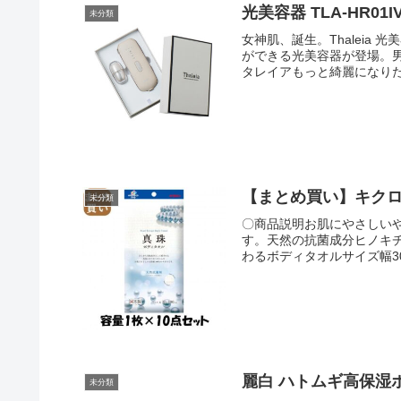
光美容器 TLA-HR01I
未分類
女神肌、誕生。Thalei
ができる光美容器が登場。
タレイアもっと綺麗になりたい
ア） から着想を得ていま
え、その美を支えました。あ
しさを。FEATUREハイパ
を実現。肌に特殊な光を照
あります。サファイア冷却機
の照射と同時に肌を急冷し
前後の冷却やジェルなど を
で、おすすめの頻度で使用し
未分類
でシェアしてご使用いただ
〇商品説明お肌にやさしい
て ご使用ください。※1）
す。天然の抗菌成分ヒノキ
※ダウンタイムは1週間を
わるボディタオルサイズ幅3
の部位によっても差があり
サイズ125×260×15（mm
で、最短約1.5秒間隔※の
の操作なしで連続照射しま
検知機能照射口がお肌にし
ュ照射の際は、付属のアイ
先、VIOゾーンなど細部ま
におすすめです。※首・目
使用禁止部位については取扱
麗白 ハトムギ高保湿
未分類
使用ください。光の波長をそ