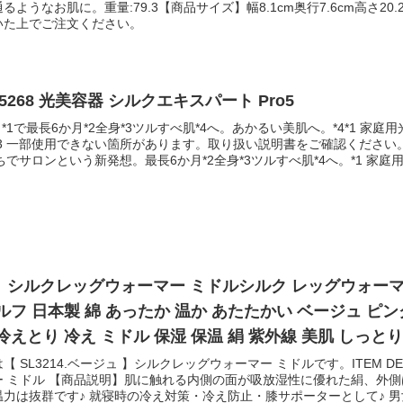
ようなお肌に。重量:79.3【商品サイズ】幅8.1cm奥行7.6cm高さ
用、フェイス用、VIO用） / 3.フィルタ 収納ケース / 4.アイプロテクタ /
いた上でご注文ください。
ムダ毛を処理する。（2）ケアしたい箇所のフィルターを本体に装着する
押し（約2秒）して、電源を入れる。（5）「電源/レベルボタン」を押
射ボタン」を押す。（7）少しずつ照射位置を変えながら、ケアを行う。
る。（9）お手持ちのスキンケア商品で 照射した肌を保湿する。（10
てご使用になる時は、肌トラブル防止のため、必ず事前に照射テストを
-5268 光美容器 シルクエキスパート Pro5
をおすすめします。※濡れた肌には、ご使用いただけません。※詳しい
-HR01IV希望小売価格 55，000円（税込）製品情報サイトhttps:/distributio
2）*1で最長6か月*2全身*3ツルすべ肌*4へ。あかるい美肌へ。*4*1 
LA-HR01IV製品重量:約326g（電源アダプタ 除く）本体サイズ:約L177 × W
3 一部使用できない箇所があります。取り扱い説明書をご確認ください。
射回数:約30万回照射面積:約3.2?IPL出力:最大約15J（約4.6J/?）照
おうちでサロンという新発想。最長6か月*2全身*3ツルすべ肌*4へ。*1 
G）フィルター:3種類（ボディ用/フェイス用/VIO用）肌検知機能:照射口
3 一部使用できない箇所があります。取り扱い説明書をご確認ください。
分後に自動的に電源オフ電源コード長さ:約1.5m付属品:電源アダプター
ブラウンの光美容器は嬉しい美肌効果*も。*毛が目立たなくなること
ロテクター、専用ポーチ、取扱説明書兼保証書生産国:中国保証期間:ご購
を使用して週1回のお手入れを12週間継続した肌の状態を比較。【測定部
頂けます。その場合は、必ず本体とフィルターをお手入れしてからご使用く
4回の使用でも多くのユーザーが美肌効果*を実感。【商品仕様】PL5268電
せないて?くた?さい。18歳未満の人が使用するときには、保護者が取
(約)：40万回サイズ(約)：幅18.5×奥行5.5×高さ7.0cm質量(約)：
の上、ご使用ください。また、子供の皮膚は薄く熱刺激を大人より感じ
、電源コード、Venusカミソリ(本体＋替刃3)、ポーチ【商品サイズ】外箱サ
めします。Q3 使い続けることで永久脱毛できますか？A3 本製品は
立たなくする効果があります。また、お手入れを中止するとムダ毛の量は
ジュ 】シルクレッグウォーマー ミドルシルク レッグウォーマ
。この商品は、100～240V対応A-2フ?ラク?仕様て?す。A-2フ?ラク
ルフ 日本製 綿 あったか 温か あたたかい ベージュ ピン
フ機能はありますか？A5 ございます。電源を入れたまま放置すると、約
能があるため快適にご使用頂けますが、熱さや痛みの感じ方には個人差が
冷えとり 冷え ミドル 保湿 保温 絹 紫外線 美肌 しっと
。CONTACT万が一の不具合や故障も、しっかりサポートさせていただき
 SL3214.ベージュ 】シルクレッグウォーマー ミドルです。ITEM 
口へお気軽にお問い合わせください。お電話でのお問い合わせ03-6670-3
ー ミドル 【商品説明】肌に触れる内側の面が吸放湿性に優れた絹、外
l.dmm.com平日 10:00～18:00/土日祝・年末年始・弊社指定休日を
力は抜群です♪ 就寝時の冷え対策・冷え防止・膝サポーターとして♪ 男
。※製品のデザイン、及びカラーは実物と異なる場合があります。※製品