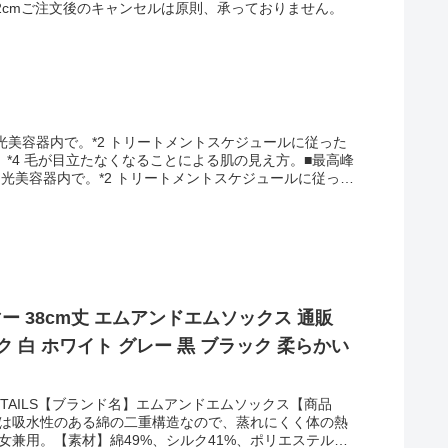
20.2cmご注文後のキャンセルは原則、承っておりません。
 5.専用ポーチ / 6.取扱説明書兼保証書HOW TO
。（3）電源アダプターをコンセントに差し込む。（4）
して、照射レベルを選択する。（6）フラッシュ照射口を
（8）ケアが終了したら、「電源/レベルボタン」を 長
）使用後は電源アダプターをコンセントと本体から抜き、
行ってください。※フラッシュ照射の際は、付属のアイプ
使用方法、お掃除のしかたについては取扱説明書をご確認
n.dmm.com/thaleia/hair-removerSPEC製品名:光
家庭用光美容器内で。*2 トリートメントスケジュールに従った
67 × H40mm電源:100～240V、50/60Hz消費電力:60W
*4 毛が目立たなくなることによる肌の見え方。■最高峰
射モード:1回照射 / オート照射照射レベル:3段階（SOFT /
家庭用光美容器内で。*2 トリートメントスケジュールに従った
がお肌にしっかりにあたっている時のみ照射安全停止機能:電源を
*4 毛が目立たなくなることによる肌の見え方。■毛穴の
、フィルター ×3（ボディ用、フェイス用、VIO用）、フ
による肌の見え方。【試験方法】事前にシェービングをし、
入日より1年間Q＆AQ1 家族や友人同士で共有できま
位】下肢●メーカー調べ ●効果には個人差があります。■多
ださい。Q2 子供も使用できますか？A2 子供や身体の
源方式：交流式電圧：AC100-240V(50/60Hz)消費
扱説明書を読み、正しい使い方や禁止事項を指導して肌ト
285g付属品：スタンダードヘッド、コンパクトヘッド(部分
やすい傾向にあります。使用する際には、低い出力レベル
イズ(mm) 高さ:280×幅:195×奥行:100
、家庭用光美容器の為、永久脱毛はできません。使い続け
元に戻ることがあります。Q4 海外でも使用できます
ー 38cm丈 エムアンドエムソックス 通販
?以外の地域て?は、フ?ラク?アタ?フ?ターを別途こ?準備く
ク 白 ホワイト グレー 黒 ブラック 柔らかい
5分後に自動で電源が切れます。Q6 使用中、熱さや痛みは
あります。体質や使用状況、使用部位によっては熱さや痛
り
ます。本製品に関する質問も、DMM.make
DETAILS【ブランド名】エムアンドエムソックス【商品
91124時間年中無休メールでのお問い合わせ
側は吸水性のある綿の二重構造なので、蒸れにくく体の熱
除く※掲載されている社名、製品名は各社の商標または登録商標で
女兼用。【素材】綿49%、シルク41%、ポリエステル
に関する情報は、予告なく変更/更新される場合があり