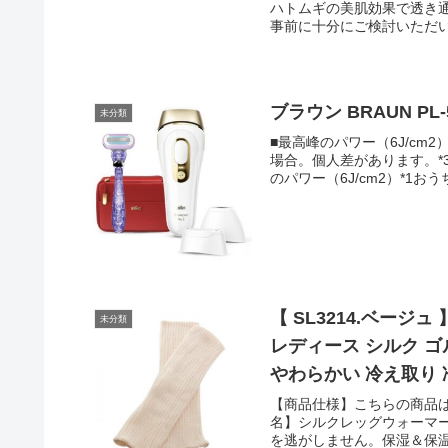
ハトムギの美肌効果で透き通る
ダプタ / 2.フィルタ（ボディ
事前に十分にご検討いただ
USE（1）ケアする部分の
「電源/レベルボタン」を長
お肌にしっかりとあて、「照
押し（約2秒）して電源を切
本体をお掃除する。※初め
ブラウン BRAUN PL
未分類
ロテクターを装着すること
ください。LINEUP光美容器 TLA
■最高峰のパワー（6J/cm
美容器 TLA-HR01IV品番:T
場合。個人差があります。*
照射方式:IPLフラッシュ照射照
のパワー（6J/cm2）*1
MEDIUM / STRON
場合。個人差があります。*
入れたまま放置すると、約5
目立ちにくいあかるい肌へ*
ィルター収納ケース、アイプ
シルクエキスパートPro5
すか？A1 共有してお使い
くの人が美肌効果*を実感たった
不自由な人た?けて?使用さ
電力(約)：75W使用可能回数
ラブルのないようにご注意
用)、ワイドヘッド、アダプター
からお試し頂くことをおすす
ることで徐々にムダ毛を目
【 SL3214.ベー
未分類
か？A4 ご使用いただけます
レディース シルク ゴ
た?さい。Q5 自動電源オ
ありますか？A6 冷却機
やわらかい 冷え取り 
みを感じる場合がございます
【商品仕様】こちらの商品は【
PRODUCTS サポート窓
名】シルクレッグウォーマ
makesupport@mai
を逃がしません。保湿＆保温
す。※画像はイメージです