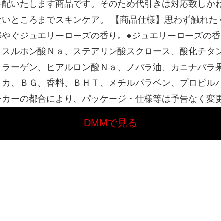
手配いたします商品です。そのため代引きは対応致しか
いところまでスキンケア。 【商品仕様】思わず触れた
やぐジュエリーローズの香り。●ジュエリーローズの香
）スルホン酸Ｎａ、ステアリン酸スクロース、酸化チタ
コラーゲン、ヒアルロン酸Ｎａ、ノバラ油、カニナバラ
リカ、ＢＧ、香料、ＢＨＴ、メチルパラベン、プロピル
ーカーの都合により、パッケージ・仕様等は予告なく変
DMMで見る