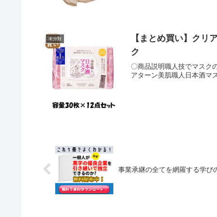
8%、ポリウレタン2% 表
ます。※製品の仕様は予告
※サイズは当店平置き実寸
ポイントでのお支払いのみ
意】●手洗いが1番ですが、
は原則、承っておりません
い。漂白剤は使用できませ
とメーカー保証書にてお受
【まとめ買い】クリアタ
り、画像と実物の色の違い
未分類
はこちらをご覧ください。
編み方の為 置き寸で約±1
ク
〇商品説明職人技でマスクの
アターン美肌職人日本酒マスク
事業承継の全てを網羅する学びの