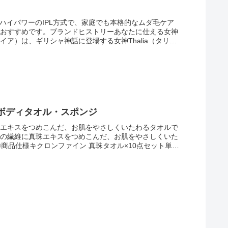
るハイパワーのIPL方式で、家庭でも本格的なムダ毛ケア
もおすすめです。ブランドヒストリーあなたに仕える女神
レイア）は、ギリシャ神話に登場する女神Thalia（タリ
しています。タリアは、美の女神の頂点ヴィーナスに仕
手伝いします。年齢や性別に囚われない、あなただけの美
出力約15J（約4.6J/ cm?）のハイレベルな照射パワー
もおすすめです。※当社調べです。※効果には個人差が
良く、傷が入り にくいサファイヤガラスを使用。IPL
タイムラグが無く、低刺激で照射時の痛みを軽減し使用
ます。おうちで気軽に全身ケア照射回数は約30万回※1
まとめ買い】キクロンファイン 真珠タオル 容量1枚×10点セット キクロン ボディタオル・スポンジ
。※2 ご自身だけでな く、ご家族やパートナーなど複数人
感じられない場合は、ケアの頻度を上げるなど必要に応じ
珠エキスをつめこんだ、お肌をやさしくいたわるタオルで
始め2か月は2週間ごと、それ以降は月に1回使用した場合。
％の繊維に真珠エキスをつめこんだ、お肌をやさしくいた
同じ使用頻度で再開してください。※個人の体質や身体
〇商品仕様キクロンファイン 真珠タオル×10点セット単品
連続照射機能連続照射でもIPLの出力が落ちにくい設計
全身 ケアが可能です。本体をスライドさせると、ボタン
できます。※照射レベルSOFTで使用した場合安心の肌
おりますので、安心してご使用いただけます。※フラッシ
アが可能腕・脚・脇・髭はもちろん、口回りのうぶ毛や指
で照射しやすく、性別問わず全身の隅々までケアされたい方
・日焼けした部位等にはご使用いただけません。※詳しい
類（BODY用/FACE用/VIO用）のフィルターをご
的にムダ毛をケアします。ACCESSORIES1.電源ア