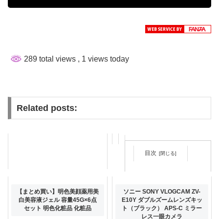
289 total views
, 1 views today
Related posts:
目次
【まとめ買い】肌美精ONE リ
【まとめ買い】明色美顔薬用美
ソニー SONY VLOGCAM ZV-
ンクルケア オールインワンマ
白美容液ジェル 容量45G×6点
E10Y ダブルズームレンズキッ
スク 容量50枚×15点セット ク
セット 明色化粧品 化粧品
ト（ブラック） APS-C ミラー
ラシエ シートマスク
レス一眼カメラ