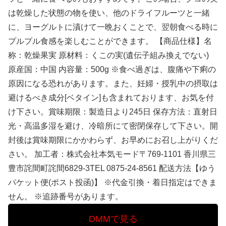
は乾燥した状態の物を使い、他のドライフルーツと一緒
に、ヨーグルトに漬けて一晩おくことで、翌朝食べる時に
プルプル食感を楽しむことができます。 【商品仕様】名
称：乾燥果実 原材料：くこの実(遺伝子組み換えでない)
原産国：中国 内容量：500g ※食べ過ぎは、腹痛や下痢の
原因になる恐れがあります。また、妊婦・授乳中の摂取は
避けるべき成分[ベタイン]も含まれております、お気を付
け下さい。賞味期限：製造日より245日 保存方法：直射日
光・高温多湿を避け、冷暗所にて密閉保存して下さい。開
封後は賞味期限にかかわらず、お早めにお召し上がりくだ
さい。 加工者：株式会社本気モード〒769-1101 香川県三
豊市詫間町詫間6829-3TEL 0875-24-8561 配送方法【ゆう
パケット便(ポスト投函)】 ※代金引換・着日指定はできま
せん。 ※追跡番号があります。
DMMで見る