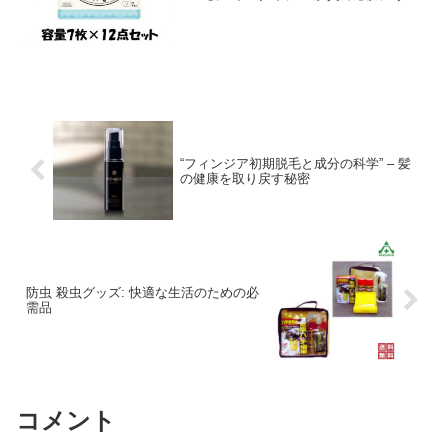
おいと透明感をあたえるハトムギエキス
を厳選配合します。手すき和紙製法の国
産やわらかシートが肌にフィットし、毛
穴もキュッとした透明感のある肌に導く
職人仕立てのマスクです。〇商品仕様ク
リアターン美肌職人はとむぎマスク7枚
×12点セット単品サイズ
140×200×15（mm）容量7枚（出典コー
セーコスメポート）
“フィンジア初期脱毛と成分の科学” – 髪
の健康を取り戻す秘密
防虫 殺虫グッズ: 快適な生活のための必
需品
コメント