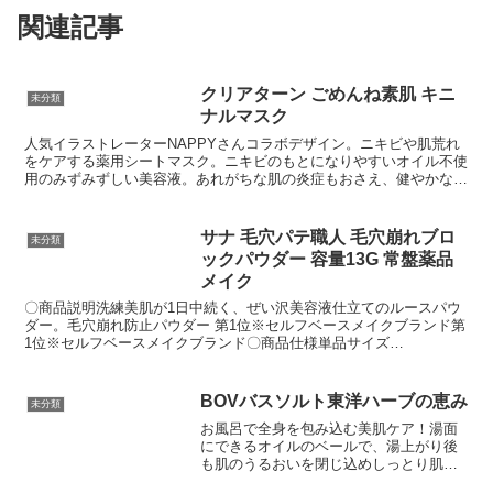
関連記事
クリアターン ごめんね素肌 キニ
未分類
ナルマスク
人気イラストレーターNAPPYさんコラボデザイン。ニキビや肌荒れ
をケアする薬用シートマスク。ニキビのもとになりやすいオイル不使
用のみずみずしい美容液。あれがちな肌の炎症もおさえ、健やかなす
っぴん美肌へ。重量:139gPKGサイズ:15.5*1.8*21.5【商品サイズ】幅
15.5cm×奥行1.8cm×高さ21.5cmご注文後のキャンセルは原則、承っ
ておりません。事前に十分にご検討いただいた上でご注文ください。
サナ 毛穴パテ職人 毛穴崩れブロ
未分類
ックパウダー 容量13G 常盤薬品
メイク
〇商品説明洗練美肌が1日中続く、ぜい沢美容液仕立てのルースパウ
ダー。毛穴崩れ防止パウダー 第1位※セルフベースメイクブランド第
1位※セルフベースメイクブランド〇商品仕様単品サイズ
493×225×294（mm） 容量13G（出典常盤薬品工業）
BOVバスソルト東洋ハーブの恵み
未分類
お風呂で全身を包み込む美肌ケア！湯面
にできるオイルのベールで、湯上がり後
も肌のうるおいを閉じ込めしっとり肌に
保ちます。CICAエキス・日本伝統のハー