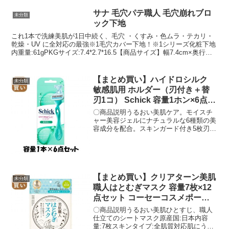
ブ、ヨモギ葉エキスとドクダミエキス配
合。肌荒れ防止、肌のキメを整えます。
サナ 毛穴パテ職人 毛穴崩れブロ
未分類
肌のうるおいを閉じ込めるサトウキビ由
ック下地
来のスクワラン配合。使いきりやすい5回
分♪クリアガーデンの湯色と爽やかなクリ
これ1本で洗練美肌が1日中続く、毛穴 ・くすみ・色ムラ・テカリ・
アガーデンの香りで、気分もうるおうバ
乾燥・UV に全対応の最強※1毛穴カバー下地！※1シリーズ化粧下地
スタイム！重量:210ご注文後のキャンセ
内重量:61gPKGサイズ:7.4*2.7*16.5【商品サイズ】幅7.4cm×奥行
ルは原則、承っておりません。事前に十
2.7cm×高さ16.5cmご注文後のキャンセルは原則、承っておりませ
分にご検討いただいた上でご注文くださ
ん。事前に十分にご検討いただいた上でご注文ください。
い。
【まとめ買い】ハイドロシルク
未分類
敏感肌用 ホルダー（刃付き＋替
刃1コ） Schick 容量1ホン×6点セ
ット女性用カミソリ
〇商品説明うるおい美肌ケア。モイスチ
ャー美容ジェルにナチュラルな6種類の美
容成分を配合。スキンガード付き5枚刃。
敏感肌用。とけだすジェルで、うるおい
美肌へシックハイドロシルクシリーズシ
ェービングしながら肌がうるおう、快適
な剃り心地水に触れるとモイスチャー美
容ジェル（シェービング剤）が溶け出
【まとめ買い】クリアターン美肌
し、ジェルになります刃の1枚1枚につい
未分類
た独自のスキンガードが、肌への負担を
職人はとむぎマスク 容量7枚×12
減らします〇商品仕様ハイドロシルク敏
点セット コーセーコスメポート
感肌用ホルダー（刃付き＋替刃1コ×6点セ
シートマスク
〇商品説明うるおい美肌ひとすじ、職人
ット単品サイズ440×430×220（mm） 容
仕立てのシートマスク原産国:日本内容
量1ホン（出典Schick（シック））
量:7枚スキンタイプ:全肌質対応肌にうる