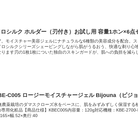
ア。モイスチャー美容ジェルにナチュラルな6種類の美容成分を配合。ス
ドロシルクシリーズシェービングしながら肌がうるおう、快適な剃り心
なります刃の1枚1枚についた独自のスキンガードが、肌への負担を減ら
40×430×220（mm） 容量1ホン（出典Schick（シック））
KBE-C005 ロージーモイスチャージェル Bijouna（ビ
産無農薬栽培のダマスクローズ水をベースに、肌をみずみずしく保湿する
品【商品仕様】KBEC005内容量：120g対応機種：KBE-2700-P･KBE-1
5×幅:52×奥行:40