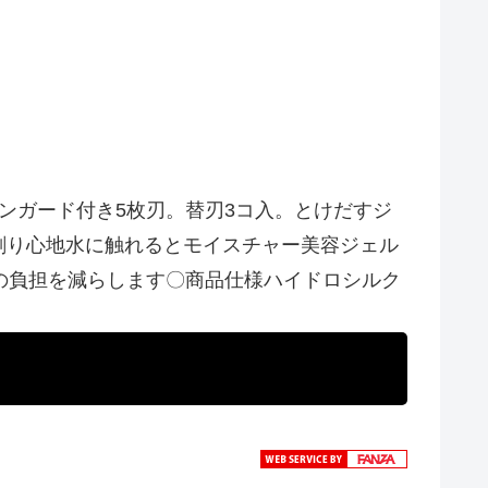
ンガード付き5枚刃。替刃3コ入。とけだすジ
剃り心地水に触れるとモイスチャー美容ジェル
の負担を減らします〇商品仕様ハイドロシルク