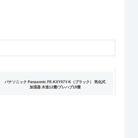
パナソニック Panasonic FE-KXY07Y-K（ブラック） 気化式
加湿器 木造12畳/プレハブ19畳