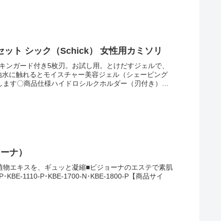
【まとめ買い】ハイドロシルク ホルダー（刃付き）お試し用 容量1ホン×6点セット シック（Schick） 女性用カミソリ
キンガード付き5枚刃。お試し用。とけだすジェルで、
地水に触れるとモイスチャー美容ジェル（シェービング
します〇商品仕様ハイドロシルクホルダー（刃付き）お
ジョーナ）
植物エキスを、ギュッと凝縮■ビジョーナのエステで素肌
110-P･KBE-1700-N･KBE-1800-P【商品サイ