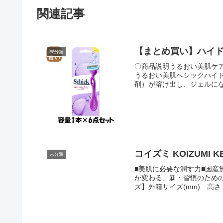
関連記事
未分類
〇商品説明うるおい美肌ケ
うるおい美肌へシックハイ
剤）が溶け出し、ジェルに
試し用×6点セット単品サイズ4
コイズミ KOIZUMI 
未分類
■美肌に必要な潤す力■国
が変わる、新・習慣のための専用化粧
ズ】外箱サイズ(mm) 高さ:16