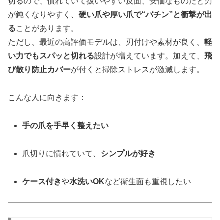
切るので、慣れていて扱いやすい反面、安価なものだと刃
が鈍くなりやすく、
硬い爪や厚い爪で“バチン”と衝撃が出
る
ことがあります。
ただし、最近の高評価モデルは、刃付けや素材が良く、
軽
い力でもスパッと切れる
設計が増えています。加えて、
飛
び散り防止カバー
が付くと掃除ストレスが激減します。
こんな人に向きます：
手の爪を手早く整えたい
爪切りに慣れていて、
シンプルが好き
ケース付き
や
水洗いOK
など衛生面も重視したい