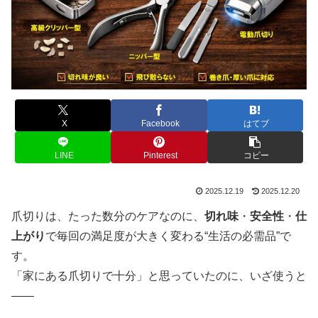
X
Facebook
はてブ
LINE
Pinterest
コピー
2025.12.19
2025.12.20
爪切りは、たった数分のケアなのに、
切れ味
・
安全性
・
仕
上がり
で毎回の満足度が大きく変わる“生活の必需品”で
す。
「家にある爪切りで十分」と思っていたのに、いざ使うと
――