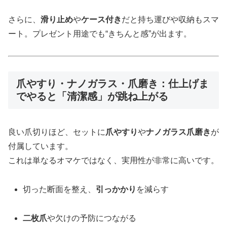
さらに、
滑り止め
や
ケース付き
だと持ち運びや収納もスマ
ート。プレゼント用途でも“きちんと感”が出ます。
爪やすり・ナノガラス・爪磨き：仕上げま
でやると「清潔感」が跳ね上がる
良い爪切りほど、セットに
爪やすり
や
ナノガラス爪磨き
が
付属しています。
これは単なるオマケではなく、実用性が非常に高いです。
切った断面を整え、
引っかかり
を減らす
二枚爪
や欠けの予防につながる