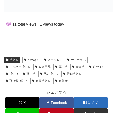
11 total views
, 1 views today
爪切り
つめきり
ステンレス
ナノガラス
ニッパー爪切り
介護用品
厚い爪
巻き爪
爪やすり
爪切り
硬い爪
足の爪切り
電動爪切り
飛び散り防止
高級爪切り
高齢者
シェアする
X
Facebook
はてブ