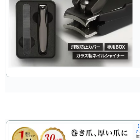
【
き
価