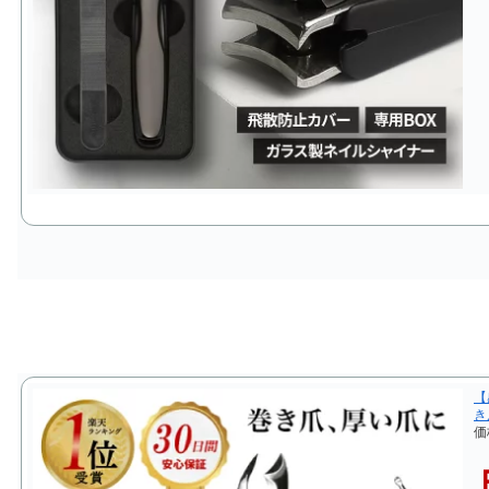
【
き
価