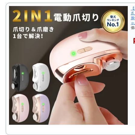
【
爪
厚
ゃ
価