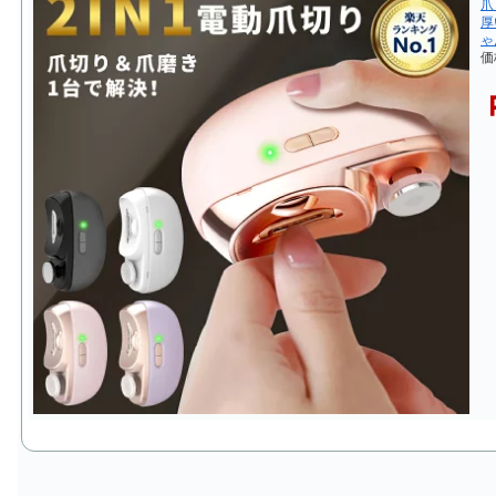
爪
厚
ゃ
価