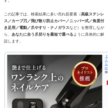
す。
この記事では、検索結果に多い売れ筋要素（
高級ステンレ
ス／カーブ刃／飛び散り防止カバー／ニッパー式／角度付
き足用／電動／爪やすり・ナノガラス
など）を整理しなが
ら、
あなたに合う爪切りを最短で選べる
ように具体的に解
説します。
【
ス
カ
付
価