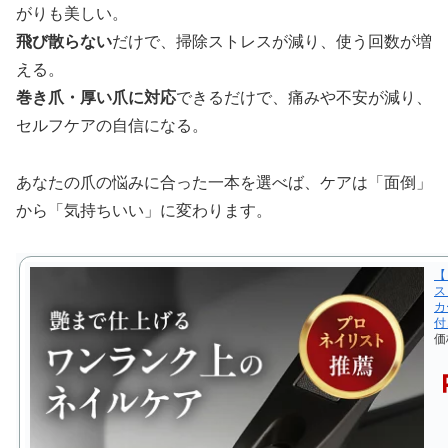
がりも美しい。
飛び散らない
だけで、掃除ストレスが減り、使う回数が増
える。
巻き爪・厚い爪に対応
できるだけで、痛みや不安が減り、
セルフケアの自信になる。
あなたの爪の悩みに合った一本を選べば、ケアは「面倒」
から「気持ちいい」に変わります。
【
ス
カ
付
価