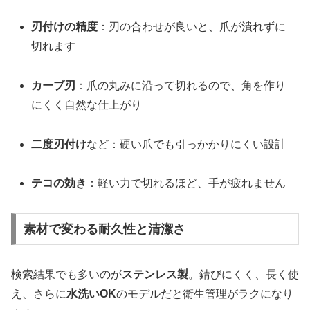
刃付けの精度
：刃の合わせが良いと、爪が潰れずに
切れます
カーブ刃
：爪の丸みに沿って切れるので、角を作り
にくく自然な仕上がり
二度刃付け
など：硬い爪でも引っかかりにくい設計
テコの効き
：軽い力で切れるほど、手が疲れません
素材で変わる耐久性と清潔さ
検索結果でも多いのが
ステンレス製
。錆びにくく、長く使
え、さらに
水洗いOK
のモデルだと衛生管理がラクになり