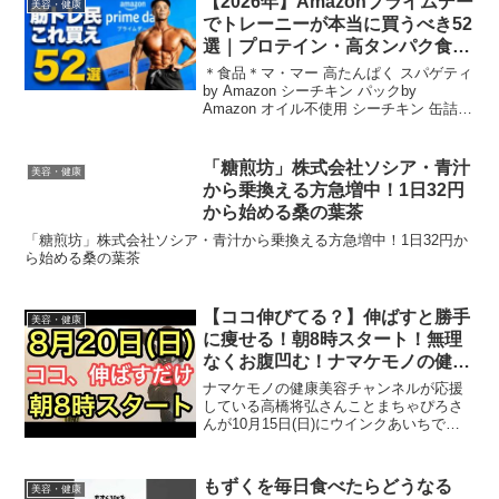
【2026年】Amazonプライムデー
美容・健康
でトレーニーが本当に買うべき52
選｜プロテイン・高タンパク食
品・筋トレギア
＊食品＊マ・マー 高たんぱく スパゲティ
by Amazon シーチキン パックby
Amazon オイル不使用 シーチキン 缶詰
マ・マー ミートソース 1人前クラフト パ
ルメザンチーズ 227gby Amazon スパゲ
ッティ 1.4mm ...
「糖煎坊」株式会社ソシア・青汁
美容・健康
から乗換える方急増中！1日32円
から始める桑の葉茶
「糖煎坊」株式会社ソシア・青汁から乗換える方急増中！1日32円か
ら始める桑の葉茶
【ココ伸びてる？】伸ばすと勝手
美容・健康
に痩せる！朝8時スタート！無理
なくお腹凹む！ナマケモノの健康
LIVE
ナマケモノの健康美容チャンネルが応援
している高橋将弘さんことまちゃぴろさ
んが10月15日(日)にウインクあいちで講
演会をされます
❗️❗️❗️↓↓↓↓↓↓↓↓↓↓↓↓↓↓↓↓↓↓↓↓↓まちゃぴろさ
んの講演会日時10月15日(日)14時30分
もずくを毎日食べたらどうなる
美容・健康
開...