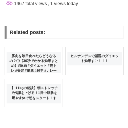
1467 total views
, 1 views today
Related posts:
豚肉を毎日食べたらどうなる
ヒルナンデスで話題のダイエッ
の？①【30秒でわかる効果まと
ト効果すご！！！
め】#豚肉 #ダイエット #筋ト
レ #美容 #健康 #雑学 #ナレー
ター #小林将大
【−11kgの秘訣】朝ストレッチ
で代謝を上げる！1日中脂肪を
燃やす体で朝をスタート！☀️