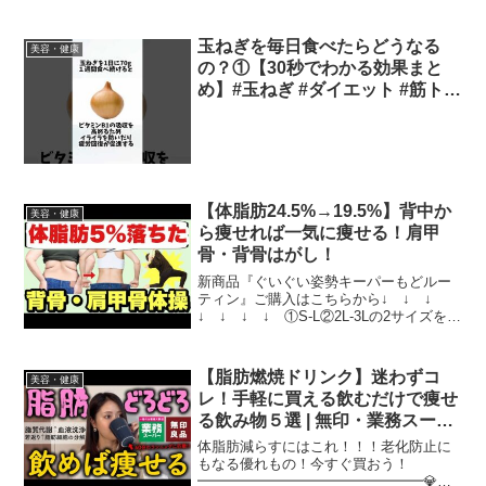
講座「東洋医学的 体質別...
玉ねぎを毎日食べたらどうなる
美容・健康
の？①【30秒でわかる効果まと
め】#玉ねぎ #ダイエット #筋トレ
#美容 #健康 #雑学 #ナレーター #
小林将大
【体脂肪24.5%→19.5%】背中か
美容・健康
ら痩せれば一気に痩せる！肩甲
骨・背骨はがし！
新商品『ぐいぐい姿勢キーパーもどルー
ティン』ご購入はこちらから↓ ↓ ↓
↓ ↓ ↓ ↓ ①S-L②2L-3Lの2サイズをご
用意しており、数に限りがございますの
でご希望の方はお早めにご購入いただく
ことをオススメさせて頂きます。■書籍
【脂肪燃焼ドリンク】迷わずコ
美容・健康
『痩せる...
レ！手軽に買える飲むだけで痩せ
る飲み物５選 | 無印・業務スーパ
ーで買える
体脂肪減らすにはこれ！！！老化防止に
もなる優れもの！今すぐ買おう！
━━━━━━━━━━━━━━━━💎豪