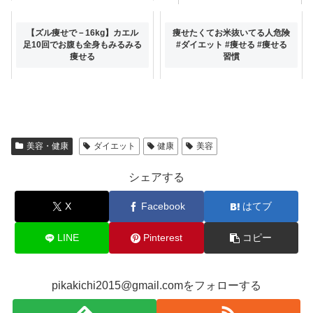
ダイエット講座【筋肉のひみ
【ズル痩せで－16kg】カエル
痩せたくてお米抜いてる人危険
つ】＆【新コーナー】一般人が
足10回でお腹も全身もみるみる
#ダイエット #痩せる #痩せる
いける最高峰の天ぷら店紹介
痩せる
習慣
美容・健康
ダイエット
健康
美容
シェアする
X
Facebook
はてブ
LINE
Pinterest
コピー
pikakichi2015@gmail.comをフォローする