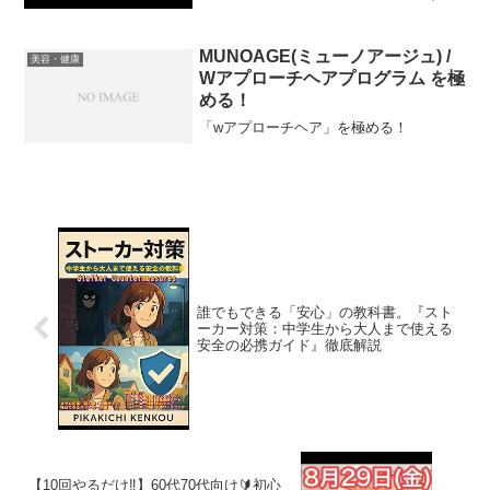
華12大特典を無料プレゼント💎⇩もえぞう
の新しい公式
LINE⇩━━━━━━━━━━━━━━━
MUNOAGE(ミューノアージュ) /
美容・健康
━LINE登録してたった2つの質問に答え
Wアプローチヘアプログラム を極
るだけ...
める！
「wアプローチヘア」を極める！
誰でもできる「安心」の教科書。『スト
ーカー対策：中学生から大人まで使える
安全の必携ガイド』徹底解説
【10回やるだけ‼️】60代70代向け🔰初心