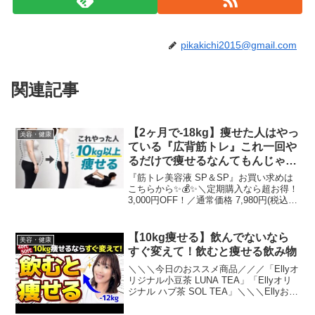
pikakichi2015@gmail.com
関連記事
【2ヶ月で-18kg】痩せた人はやっ
美容・健康
ている『広背筋トレ』これ一回や
るだけで痩せるなんてもんじゃな
い！
『筋トレ美容液 SP＆SP』お買い求めは
こちらから✨💰✨＼定期購入なら超お得！
3,000円OFF！／通常価格 7,980円(税込)
がなんと ↓🎉初回限定 4,980円(税込)＋
送料770円！ さらに継続で 2回目以降
3,980円(税込)＋...
【10kg痩せる】飲んでないなら
美容・健康
すぐ変えて！飲むと痩せる飲み物
＼＼＼今日のおススメ商品／／／「Ellyオ
リジナル小豆茶 LUNA TEA」「Ellyオリ
ジナル ハブ茶 SOL TEA」＼＼＼Ellyおス
スメのお茶／／／▼毎週「質問会」開
催！メンバーシップはコチラ▼Ellyの動画